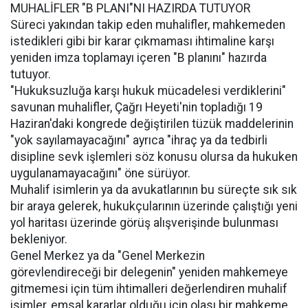
MUHALİFLER "B PLANI"NI HAZIRDA TUTUYOR
Süreci yakından takip eden muhalifler, mahkemeden
istedikleri gibi bir karar çıkmaması ihtimaline karşı
yeniden imza toplamayı içeren "B planını" hazırda
tutuyor.
"Hukuksuzluğa karşı hukuk mücadelesi verdiklerini"
savunan muhalifler, Çağrı Heyeti'nin topladığı 19
Haziran'daki kongrede değiştirilen tüzük maddelerinin
"yok sayılamayacağını" ayrıca "ihraç ya da tedbirli
disipline sevk işlemleri söz konusu olursa da hukuken
uygulanamayacağını" öne sürüyor.
Muhalif isimlerin ya da avukatlarının bu süreçte sık sık
bir araya gelerek, hukukçularının üzerinde çalıştığı yeni
yol haritası üzerinde görüş alışverişinde bulunması
bekleniyor.
Genel Merkez ya da "Genel Merkezin
görevlendireceği bir delegenin" yeniden mahkemeye
gitmemesi için tüm ihtimalleri değerlendiren muhalif
isimler, emsal kararlar olduğu için olası bir mahkeme