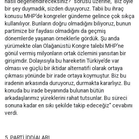
nasıl değerlendireceksiniz?" sorusu üzerine, "Biz öyle
bir şey duymadık, sizden duyuyoruz. Tabii bu ihraç
konusu MHP’de kongreler gündeme gelince çok sıkça
kullanılıyor. Bunların doğru olmadığını biliyoruz, bunun
partimize bir faydası olmadığını da geçmiş
dönemlerde yaşanan örneklerle gördük. Şu anda
yürümekte olan Olağanüstü Kongre talebi MHP’ne
gönül vermiş milyonların ortak özlemini yansıtan bir
girişimdir. Dolayısıyla bu hareketin Türkiye’de var
olması ve güçlü bir iktidar alternatifi olarak ortaya
çıkması yönünde bir irade ortaya koymuştur. Biz bu
iradenin arkasında duruyoruz, durmakta kararlıyız. Bu
konuda bu irade beyanında bulunan bütün
arkadaşlarımız yüreklerini rahat tutsunlar. Bu süreci
sonuna kadar en sıkı şekilde takip edeceğiz" cevabını
verdi.
5. PARTİ İDDİALARI