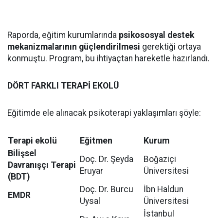
Raporda, eğitim kurumlarında
psikososyal destek
mekanizmalarının güçlendirilmesi
gerektiği ortaya
konmuştu. Program, bu ihtiyaçtan hareketle hazırlandı.
DÖRT FARKLI TERAPİ EKOLÜ
Eğitimde ele alınacak psikoterapi yaklaşımları şöyle:
Terapi ekolü
Eğitmen
Kurum
Bilişsel
Doç. Dr. Şeyda
Boğaziçi
Davranışçı Terapi
Eruyar
Üniversitesi
(BDT)
Doç. Dr. Burcu
İbn Haldun
EMDR
Uysal
Üniversitesi
İstanbul