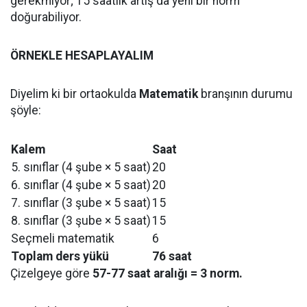
gerekmiyor; 15 saatlik artış da yeni bir norm
doğurabiliyor.
ÖRNEKLE HESAPLAYALIM
Diyelim ki bir ortaokulda
Matematik
branşının durumu
şöyle:
Kalem
Saat
5. sınıflar (4 şube × 5 saat)
20
6. sınıflar (4 şube × 5 saat)
20
7. sınıflar (3 şube × 5 saat)
15
8. sınıflar (3 şube × 5 saat)
15
Seçmeli matematik
6
Toplam ders yükü
76 saat
Çizelgeye göre
57-77 saat aralığı = 3 norm.