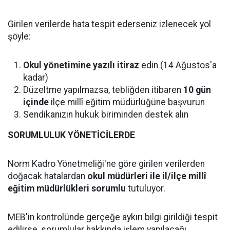
Girilen verilerde hata tespit ederseniz izlenecek yol
şöyle:
Okul yönetimine yazılı itiraz
edin (14 Ağustos'a
kadar)
Düzeltme yapılmazsa, tebliğden itibaren
10 gün
içinde
ilçe millî eğitim müdürlüğüne başvurun
Sendikanızın hukuk biriminden destek alın
SORUMLULUK YÖNETİCİLERDE
Norm Kadro Yönetmeliği'ne göre girilen verilerden
doğacak hatalardan
okul müdürleri ile il/ilçe millî
eğitim müdürlükleri sorumlu
tutuluyor.
MEB'in kontrolünde gerçeğe aykırı bilgi girildiği tespit
edilirse, sorumlular hakkında işlem yapılacağı