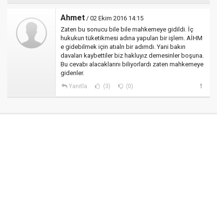
Ahmet
/ 02 Ekim 2016 14:15
Zaten bu sonucu bile bile mahkemeye gidildi. İç
hukukun tüketikmesi adına yapulan bir işlem. AİHM
e gidebilmek için atıaln bir adımdı. Yani bakın
davaları kaybettiler biz hakluyız demesinler boşuna.
Bu cevabı alacaklarını biliyorlardı zaten mahkemeye
gidenler.
Yanıtla
(3)
(0)