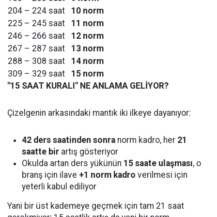
204 – 224 saat
10 norm
225 – 245 saat
11 norm
246 – 266 saat
12 norm
267 – 287 saat
13 norm
288 – 308 saat
14 norm
309 – 329 saat
15 norm
"15 SAAT KURALI" NE ANLAMA GELİYOR?
Çizelgenin arkasındaki mantık iki ilkeye dayanıyor:
42 ders saatinden sonra
norm kadro, her
21
saatte bir
artış gösteriyor
Okulda artan ders yükünün
15 saate ulaşması
, o
branş için ilave
+1 norm kadro
verilmesi için
yeterli kabul ediliyor
Yani bir üst kademeye geçmek için tam 21 saat