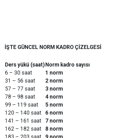
İŞTE GÜNCEL NORM KADRO ÇİZELGESİ
Ders yükü (saat)
Norm kadro sayısı
6 – 30 saat
1 norm
31 – 56 saat
2 norm
57 – 77 saat
3 norm
78 – 98 saat
4 norm
99 – 119 saat
5 norm
120 – 140 saat
6 norm
141 – 161 saat
7 norm
162 – 182 saat
8 norm
183 – 203 saat
9 norm