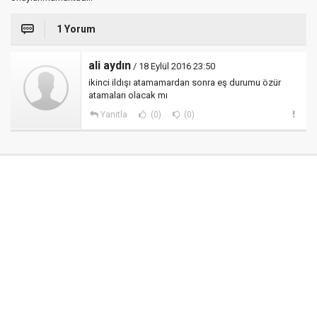
1 Yorum
ali aydın
/ 18 Eylül 2016 23:50
ikinci ildışı atamamardan sonra eş durumu özür
atamaları olacak mı
Yanıtla
(0)
(0)