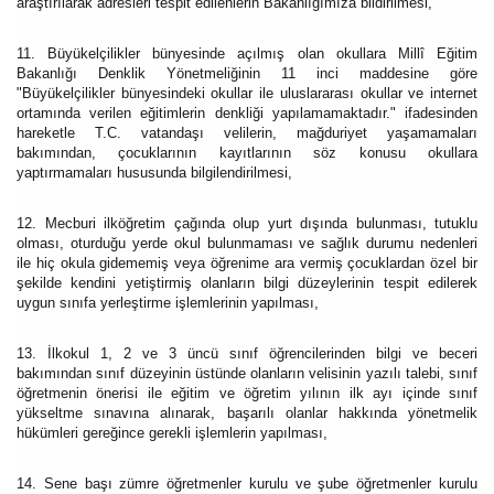
araştırılarak adresleri tespit edilenlerin Bakanlığımıza bildirilmesi,
11. Büyükelçilikler bünyesinde açılmış olan okullara Millî Eğitim
Bakanlığı Denklik Yönetmeliğinin 11 inci maddesine göre
"Büyükelçilikler bünyesindeki okullar ile uluslararası okullar ve internet
ortamında verilen eğitimlerin denkliği yapılamamaktadır." ifadesinden
hareketle T.C. vatandaşı velilerin, mağduriyet yaşamamaları
bakımından, çocuklarının kayıtlarının söz konusu okullara
yaptırmamaları hususunda bilgilendirilmesi,
12. Mecburi ilköğretim çağında olup yurt dışında bulunması, tutuklu
olması, oturduğu yerde okul bulunmaması ve sağlık durumu nedenleri
ile hiç okula gidememiş veya öğrenime ara vermiş çocuklardan özel bir
şekilde kendini yetiştirmiş olanların bilgi düzeylerinin tespit edilerek
uygun sınıfa yerleştirme işlemlerinin yapılması,
13. İlkokul 1, 2 ve 3 üncü sınıf öğrencilerinden bilgi ve beceri
bakımından sınıf düzeyinin üstünde olanların velisinin yazılı talebi, sınıf
öğretmenin önerisi ile eğitim ve öğretim yılının ilk ayı içinde sınıf
yükseltme sınavına alınarak, başarılı olanlar hakkında yönetmelik
hükümleri gereğince gerekli işlemlerin yapılması,
14. Sene başı zümre öğretmenler kurulu ve şube öğretmenler kurulu