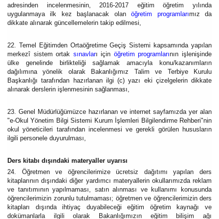
adresinden incelenmesinin, 2016-2017 eğitim öğretim yılında
uygulanmaya ilk kez başlanacak olan
öğretim programları
mız da
dikkate alınarak güncellemelerin takip edilmesi,
22. Temel Eğitimden Ortaöğretime Geçiş Sistemi kapsamında yapılan
merkezî sistem ortak
sınavlar
ı için
öğretim programları
nın işlenişinde
ülke genelinde birlikteliği sağlamak amacıyla konu/kazanımların
dağılımına yönelik olarak Bakanlığımız Talim ve Terbiye Kurulu
Başkanlığı tarafından hazırlanan ilgi (c) yazı eki çizelgelerin dikkate
alınarak derslerin işlenmesinin sağlanması,
23. Genel Müdürlüğümüzce hazırlanan ve internet sayfamızda yer alan
"e-Okul Yönetim Bilgi Sistemi Kurum İşlemleri Bilgilendirme Rehberi"nin
okul yöneticileri tarafından incelenmesi ve gerekli görülen hususların
ilgili personele duyurulması,
Ders kitabı dışındaki materyaller uyarısı
24. Öğretmen ve öğrencilerimize ücretsiz dağıtımı yapılan ders
kitaplarının dışındaki diğer yardımcı materyallerin okullarımızda reklam
ve tanıtımının yapılmaması, satın alınması ve kullanımı konusunda
öğrencilerimizin zorunlu tutulmaması; öğretmen ve öğrencilerimizin ders
kitapları dışında ihtiyaç duyabileceği eğitim öğretim kaynağı ve
dokümanlarla ilgili olarak Bakanlığımızın eğitim bilişim ağı