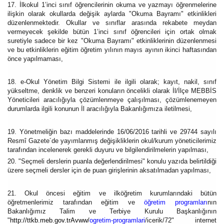
17. İlkokul 1’inci sınıf öğrencilerinin okuma ve yazmayı öğrenmelerine
ilişkin olarak okullarda değişik aylarda "Okuma Bayramı" etkinlikleri
düzenlenmektedir. Okullar ve sınıflar arasında rekabete meydan
vermeyecek şekilde bütün 1’inci sınıf öğrencileri için ortak olmak
suretiyle sadece bir kez "Okuma Bayramı" etkinliklerinin düzenlenmesi
ve bu etkinliklerin eğitim öğretim yılının mayıs ayının ikinci haftasından
önce yapılmaması,
18. e-Okul Yönetim Bilgi Sistemi ile ilgili olarak; kayıt, nakil, sınıf
yükseltme, denklik ve benzeri konuların öncelikli olarak İl/İlçe MEBBİS
Yöneticileri aracılığıyla çözümlenmeye çalışılması, çözümlenemeyen
durumlarda ilgili konunun İl aracılığıyla Bakanlığımıza iletilmesi,
19. Yönetmeliğin bazı maddelerinde 16/06/2016 tarihli ve 29744 sayılı
Resmî Gazete´de yayımlanmış değişikliklerin okul/kurum yöneticilerimiz
tarafından incelenerek gerekli duyuru ve bilgilendirilmelerin yapılması,
20. "Seçmeli derslerin puanla değerlendirilmesi" konulu yazıda belirtildiği
üzere seçmeli dersler için de puan girişlerinin aksatılmadan yapılması,
21. Okul öncesi eğitim ve ilköğretim kurumlarındaki bütün
öğretmenlerimiz tarafından eğitim ve
öğretim programları
nın
Bakanlığımız Talim ve Terbiye Kurulu Başkanlığının
"
http://ttkb.meb.gov.trAvww/
ogretim-programlari
/icerik/72" internet