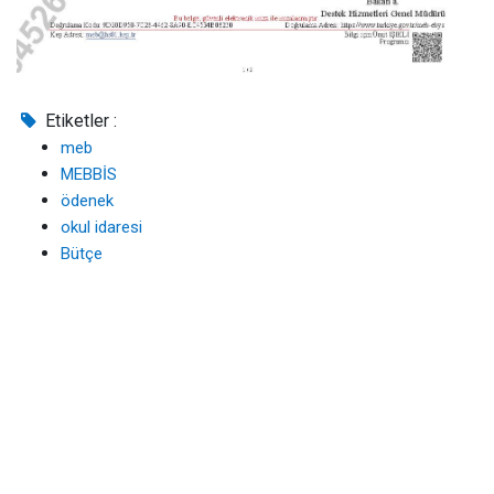
Etiketler :
meb
MEBBİS
ödenek
okul idaresi
Bütçe