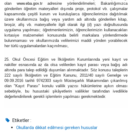
olan
www.eba.gov.tr
adresine yönlendirilmeleri; Bakanlığımızca
gönderilen öğretim materyalleri dışında proje, protokol vb. çalışmalar
kapsamında çeşitli kurum ve kuruluşlarca öğrencilerimize dağıtılmak
üzere okullarımıza bağış veya yardım adı altında gönderilen kitap,
broşür, afiş vb. materyallerle ilgili olarak ilgi (d) yazı doğrultusunda
uygulama yapılması; öğretmenlerimizin, öğrencilerimizin kullanacakları
kırtasiye malzemeleri konusunda belirli markalara yönlendirmede
bulunmaması ve okullarımızda velilerimizi maddi yönden yorabilecek
her türlü uygulamalardan kaçınılması,
25. Okul Öncesi Eğitim ve İlköğretim Kurumlarında yeni kayıt ve
nakiller esnasında az da olsa velilerden kayıt parası veya bağış adı
altında para talep edildiği duyumları alınmaktadır. Söz konusu taleplerin
222 sayılı İlköğretim ve Eğitim Kanunu, 2011/40 sayılı Genelge ve
09.09.2016 tarihli 9742303 sayılı Müsteşarlık Makamından çıkarılmış
olan "Kayıt Parası" konulu valilik yazısı hükümlerine aykırı olması
sebebiyle, bu husustaki şikâyetlerin valilikler tarafından ivedilikle
değerlendirilerek gerekli işlemlerin yapılması gerekmektedir.
Etiketler :
Okullarda dikkat edilmesi gereken hususlar