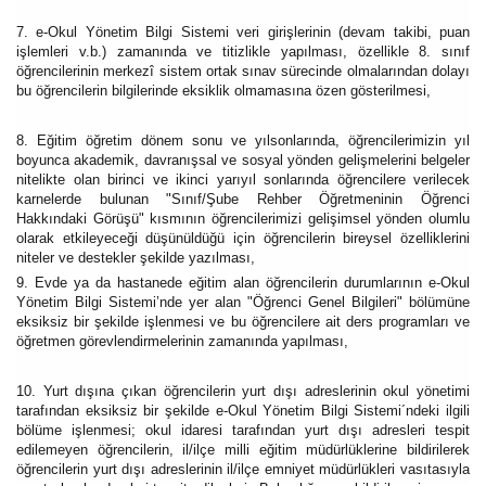
7. e-Okul Yönetim Bilgi Sistemi veri girişlerinin (devam takibi, puan
işlemleri v.b.) zamanında ve titizlikle yapılması, özellikle 8. sınıf
öğrencilerinin merkezî sistem ortak sınav sürecinde olmalarından dolayı
bu öğrencilerin bilgilerinde eksiklik olmamasına özen gösterilmesi,
8. Eğitim öğretim dönem sonu ve yılsonlarında, öğrencilerimizin yıl
boyunca akademik, davranışsal ve sosyal yönden gelişmelerini belgeler
nitelikte olan birinci ve ikinci yarıyıl sonlarında öğrencilere verilecek
karnelerde bulunan "Sınıf/Şube Rehber Öğretmeninin Öğrenci
Hakkındaki Görüşü" kısmının öğrencilerimizi gelişimsel yönden olumlu
olarak etkileyeceği düşünüldüğü için öğrencilerin bireysel özelliklerini
niteler ve destekler şekilde yazılması,
9. Evde ya da hastanede eğitim alan öğrencilerin durumlarının e-Okul
Yönetim Bilgi Sistemi’nde yer alan "Öğrenci Genel Bilgileri" bölümüne
eksiksiz bir şekilde işlenmesi ve bu öğrencilere ait ders programları ve
öğretmen görevlendirmelerinin zamanında yapılması,
10. Yurt dışına çıkan öğrencilerin yurt dışı adreslerinin okul yönetimi
tarafından eksiksiz bir şekilde e-Okul Yönetim Bilgi Sistemi´ndeki ilgili
bölüme işlenmesi; okul idaresi tarafından yurt dışı adresleri tespit
edilemeyen öğrencilerin, il/ilçe milli eğitim müdürlüklerine bildirilerek
öğrencilerin yurt dışı adreslerinin il/ilçe emniyet müdürlükleri vasıtasıyla