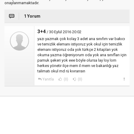
onaylanmamaktadır.
1 Yorum
3+4
/ 30 Eylül 2016 20:02
yazı yazmak çok kolay 3 adet ana sınıfım var bakıcı
ve temizlık elemanı istiyoruz yok okul için temizlik
elemanı istiyoruz oda yok türkçe 2 kitapları yok
okuma yazma öğreniyorum oda yok ana sınıfları için
pamuk şekeri yok eee böyle olursa lay loy lom
herkes yönetir ilçe mem il mem ve bakanlığı yaz
talimatı okul md rü kıvransın
Yanıtla
(0)
(0)