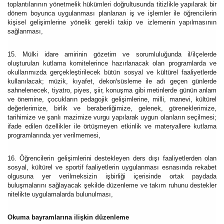
toplantılarının yönetmelik hükümleri doğrultusunda titizlikle yapılarak bir
dönem boyunca uygulanması planlanan iş ve işlemler ile öğrencilerin
kişisel gelişimlerine yönelik gerekli takip ve izlemenin yapılmasının
sağlanması,
15. Mülki idare amirinin gözetim ve sorumluluğunda il/ilçelerde
oluşturulan kutlama komitelerince hazırlanacak olan programlarda ve
okullarımızda gerçekleştirilecek bütün sosyal ve kültürel faaliyetlerde
kullanılacak; müzik, kıyafet, dekor/süsleme ile adı geçen günlerde
sahnelenecek, tiyatro, piyes, şiir, konuşma gibi metinlerde günün anlam
ve önemine, çocukların pedagojik gelişimlerine, milli, manevi, kültürel
değerlerimize, birlik ve beraberliğimize, gelenek, göreneklerimize,
tarihimize ve şanlı mazimize vurgu yapılarak uygun olanların seçilmesi;
ifade edilen özellikler ile örtüşmeyen etkinlik ve materyallere kutlama
programlarında yer verilmemesi,
16. Öğrencilerin gelişimlerini destekleyen ders dışı faaliyetlerden olan
sosyal, kültürel ve sportif faaliyetlerin uygulanması esnasında rekabet
olgusuna yer verilmeksizin işbirliği içerisinde ortak paydada
buluşmalarını sağlayacak şekilde düzenleme ve takım ruhunu destekler
nitelikte uygulamalarda bulunulması,
Okuma bayramlarına ilişkin düzenleme