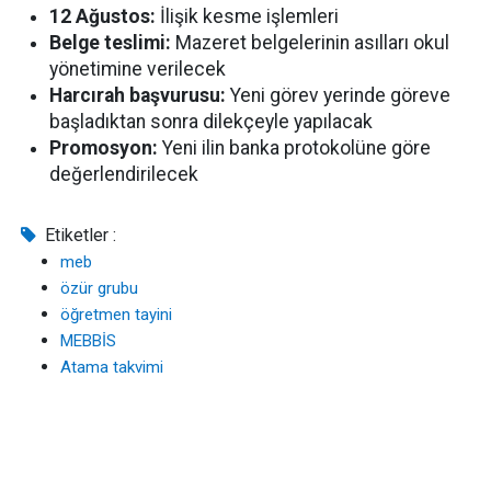
12 Ağustos:
İlişik kesme işlemleri
Belge teslimi:
Mazeret belgelerinin asılları okul
yönetimine verilecek
Harcırah başvurusu:
Yeni görev yerinde göreve
başladıktan sonra dilekçeyle yapılacak
Promosyon:
Yeni ilin banka protokolüne göre
değerlendirilecek
Etiketler :
meb
özür grubu
öğretmen tayini
MEBBİS
Atama takvimi