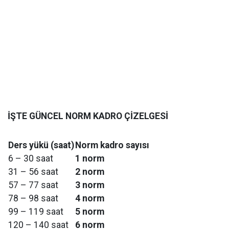
İŞTE GÜNCEL NORM KADRO ÇİZELGESİ
Ders yükü (saat)
Norm kadro sayısı
6 – 30 saat
1 norm
31 – 56 saat
2 norm
57 – 77 saat
3 norm
78 – 98 saat
4 norm
99 – 119 saat
5 norm
120 – 140 saat
6 norm