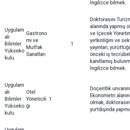
İngilizce bilmek.
Doktorasını Turiz
alanında yapmış o
Uygulam
Gastrono
ve İçecek Yönetim
alı
mi ve
yetkinliğini ve sekt
Bilimler
1
Mutfak
yayınları, yürüttüğ
Yükseko
Sanatları
önceki iş tecrübele
kulu
kanıtlamış bulunm
İngilizce bilmek.
Uygulam
Doçentlik unvanın
alı
Otel
Ekonometri alanın
Bilimler
Yöneticili
1
olmak, doktorasın
Yükseko
ği
yurtdışında yapmı
kulu
Uygulam