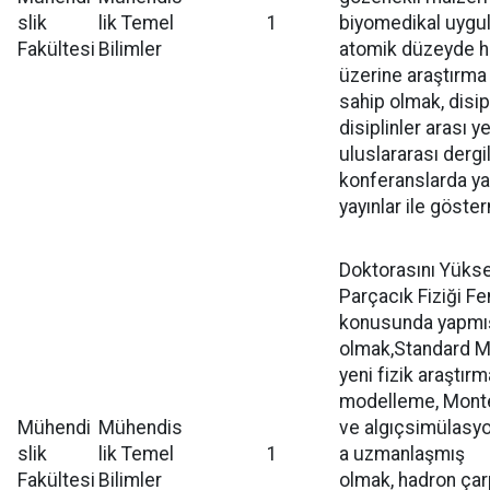
slik
lik Temel
1
biyomedikal uygul
Fakültesi
Bilimler
atomik düzeyde h
üzerine araştırm
sahip olmak, disipl
disiplinler arası ye
uluslararası dergi
konferanslarda ya
yayınlar ile göste
Doktorasını Yükse
Parçacık Fiziği F
konusunda yapmı
olmak,Standard M
yeni fizik araştırma
modelleme, Monte
Mühendi
Mühendis
ve algıçsimülasyo
slik
lik Temel
1
a uzmanlaşmış
Fakültesi
Bilimler
olmak, hadron çarp