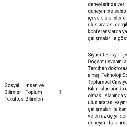
deneylerinde veri 
deneyimine sahip 
içi ve disiplinler a
uluslararası dergi
konferanslarda y
çalışmalar ile gö
Siyaset Sosyoloji
Doçent unvanını a
Tercihen doktoras
almış, Teknoloji S
Toplumsal Cinsiye
Sosyal
İnsan ve
Bilim, alanlarında
Bilimler
Toplum
1
olmak. Alanında ye
Fakültesi
Bilimleri
uluslararası yayın
çalışmaları ile ka
ve en az üç yıl d
deneyimi bulunma