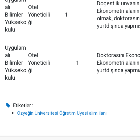
Doçentlik unvanın
alı
Otel
Ekonometri alanın
Bilimler
Yöneticili
1
olmak, doktorasın
Yükseko
ği
yurtdışında yapmı
kulu
Uygulam
alı
Otel
Doktorasını Ekon
Bilimler
Yöneticili
1
Ekonometri alanın
Yükseko
ği
yurtdışında yapmı
kulu
Etiketler :
Özyeğin Üniversitesi Öğretim Üyesi alım ilanı