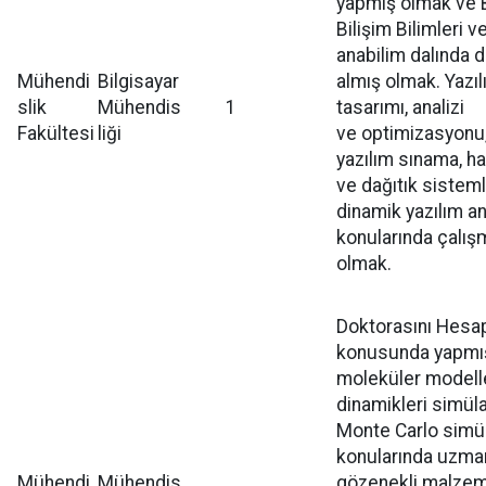
yapmış olmak ve B
Bilişim Bilimleri 
anabilim dalında d
Mühendi
Bilgisayar
almış olmak. Yazı
slik
Mühendis
1
tasarımı, analizi
Fakültesi
liği
ve optimizasyonu,
yazılım sınama, ha
ve dağıtık sisteml
dinamik yazılım an
konularında çalış
olmak.
Doktorasını Hesa
konusunda yapmı
moleküler model
dinamikleri simül
Monte Carlo simül
konularında uzma
Mühendi
Mühendis
gözenekli malzeme