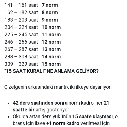
141 – 161 saat
7 norm
162 – 182 saat
8 norm
183 – 203 saat
9 norm
204 – 224 saat
10 norm
225 – 245 saat
11 norm
246 – 266 saat
12 norm
267 – 287 saat
13 norm
288 – 308 saat
14 norm
309 – 329 saat
15 norm
"15 SAAT KURALI" NE ANLAMA GELİYOR?
Çizelgenin arkasındaki mantık iki ilkeye dayanıyor:
42 ders saatinden sonra
norm kadro, her
21
saatte bir
artış gösteriyor
Okulda artan ders yükünün
15 saate ulaşması
, o
branş için ilave
+1 norm kadro
verilmesi için