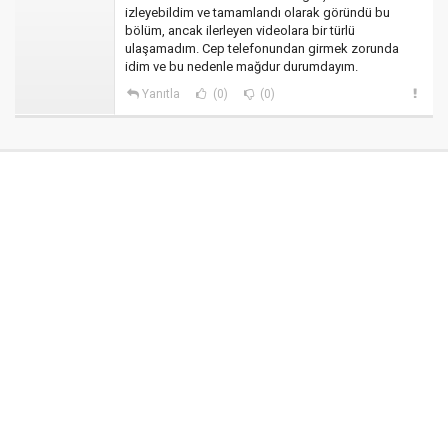
izleyebildim ve tamamlandı olarak göründü bu
bölüm, ancak ilerleyen videolara bir türlü
ulaşamadım. Cep telefonundan girmek zorunda
idim ve bu nedenle mağdur durumdayım.
Yanıtla
(0)
(0)