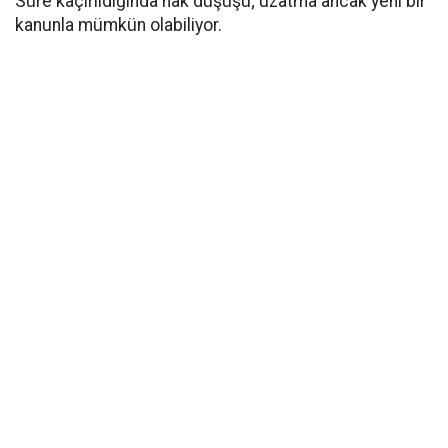
Süre kaçırıldığında hak düşüşü; uzatma ancak yeni bir
kanunla mümkün olabiliyor.