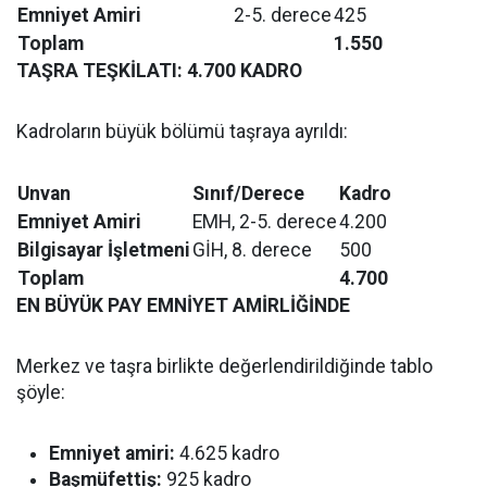
Emniyet Amiri
2-5. derece
425
Toplam
1.550
TAŞRA TEŞKİLATI: 4.700 KADRO
Kadroların büyük bölümü taşraya ayrıldı:
Unvan
Sınıf/Derece
Kadro
Emniyet Amiri
EMH, 2-5. derece
4.200
Bilgisayar İşletmeni
GİH, 8. derece
500
Toplam
4.700
EN BÜYÜK PAY EMNİYET AMİRLİĞİNDE
Merkez ve taşra birlikte değerlendirildiğinde tablo
şöyle:
Emniyet amiri:
4.625 kadro
Başmüfettiş:
925 kadro