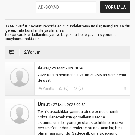
UYARI:
Küfür, hakaret, rencide edici cümleler veya imalar, inançlara saldırı
içeren, imla kuralları ile yazılmamış,
Türkçe karakter kullanılmayan ve büyük harflerle yazılmış yorumlar
onaylanmamaktadır.
2 Yorum
Arzu
/ 29 Mart 2026 10:40
2025 Kasım seminerini uzattin 2026 Mart seminerini
de uzatin
Yanıtla
(0)
(0)
Umut
/ 27 Mart 2026 09:52
Teknik aksaklıklar yanında bir de bence önemli
nokta, ilerlemek için görsellerin üzerine
tıklanmasınin bir yönerge olarak belirtilmemesi ve
cep telefonundan girenlerde bu noktanın hiç belli
olmaması sorundu. Sadece ilk giriş videosunu