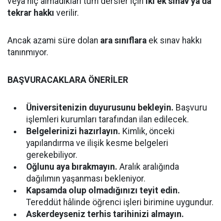
veya hiç almadıkları tüm dersler için
iki ek sınav ya da
tekrar hakkı
verilir.
Ancak azami süre dolan
ara sınıflara
ek sınav hakkı
tanınmıyor.
BAŞVURACAKLARA ÖNERİLER
Üniversitenizin duyurusunu bekleyin.
Başvuru
işlemleri kurumları tarafından ilan edilecek.
Belgelerinizi hazırlayın.
Kimlik, önceki
yapılandırma ve ilişik kesme belgeleri
gerekebiliyor.
Oğlunu aya bırakmayın.
Aralık aralığında
dağılımın yaşanması bekleniyor.
Kapsamda olup olmadığınızı teyit edin.
Tereddüt hâlinde öğrenci işleri birimine uygundur.
Askerdeyseniz terhis tarihinizi almayın.