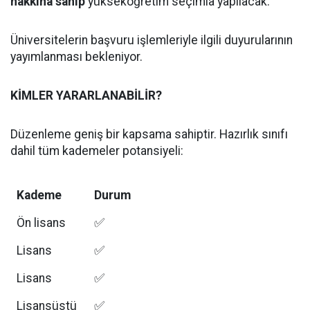
hakkına sahip
yükseköğretim seçimia yapılacak.
Üniversitelerin başvuru işlemleriyle ilgili duyurularının
yayımlanması bekleniyor.
KİMLER YARARLANABİLİR?
Düzenleme geniş bir kapsama sahiptir. Hazırlık sınıfı
dahil tüm kademeler potansiyeli:
Kademe
Durum
Ön lisans
✅
Lisans
✅
Lisans
✅
Lisansüstü
✅