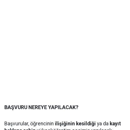
BAŞVURU NEREYE YAPILACAK?
Başvurular, öğrencinin
ilişiğinin kesildiği
ya da
kayıt