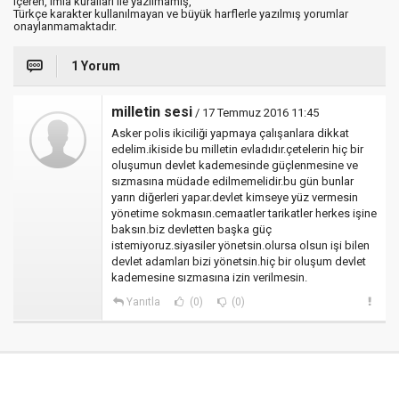
içeren, imla kuralları ile yazılmamış,
Türkçe karakter kullanılmayan ve büyük harflerle yazılmış yorumlar
onaylanmamaktadır.
1 Yorum
milletin sesi
/ 17 Temmuz 2016 11:45
Asker polis ikiciliği yapmaya çalışanlara dikkat
edelim.ikiside bu milletin evladıdır.çetelerin hiç bir
oluşumun devlet kademesinde güçlenmesine ve
sızmasına müdade edilmemelidir.bu gün bunlar
yarın diğerleri yapar.devlet kimseye yüz vermesin
yönetime sokmasın.cemaatler tarikatler herkes işine
baksın.biz devletten başka güç
istemiyoruz.siyasiler yönetsin.olursa olsun işi bilen
devlet adamları bizi yönetsin.hiç bir oluşum devlet
kademesine sızmasına izin verilmesin.
Yanıtla
(0)
(0)