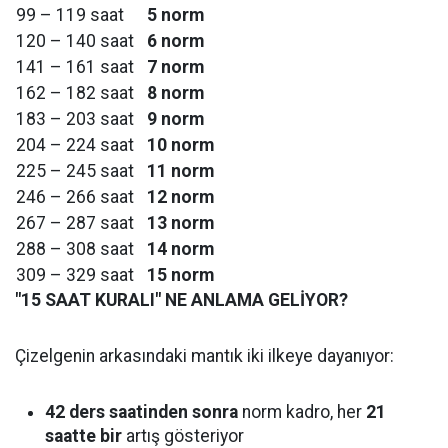
99 – 119 saat
5 norm
120 – 140 saat
6 norm
141 – 161 saat
7 norm
162 – 182 saat
8 norm
183 – 203 saat
9 norm
204 – 224 saat
10 norm
225 – 245 saat
11 norm
246 – 266 saat
12 norm
267 – 287 saat
13 norm
288 – 308 saat
14 norm
309 – 329 saat
15 norm
"15 SAAT KURALI" NE ANLAMA GELİYOR?
Çizelgenin arkasındaki mantık iki ilkeye dayanıyor:
42 ders saatinden sonra
norm kadro, her
21
saatte bir
artış gösteriyor