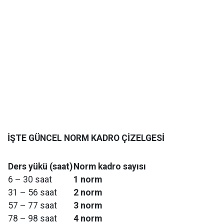
İŞTE GÜNCEL NORM KADRO ÇİZELGESİ
Ders yükü (saat)
Norm kadro sayısı
6 – 30 saat
1 norm
31 – 56 saat
2 norm
57 – 77 saat
3 norm
78 – 98 saat
4 norm