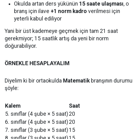
Okulda artan ders yükünün
15 saate ulaşması
, o
branş için ilave
+1 norm kadro
verilmesi için
yeterli kabul ediliyor
Yani bir üst kademeye geçmek için tam 21 saat
gerekmiyor; 15 saatlik artış da yeni bir norm
doğurabiliyor.
ÖRNEKLE HESAPLAYALIM
Diyelim ki bir ortaokulda
Matematik
branşının durumu
şöyle:
Kalem
Saat
5. sınıflar (4 şube × 5 saat)
20
6. sınıflar (4 şube × 5 saat)
20
7. sınıflar (3 şube × 5 saat)
15
8. sınıflar (3 şube × 5 saat)
15