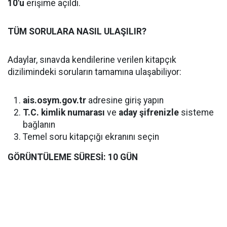
10'u
erişime açıldı.
TÜM SORULARA NASIL ULAŞILIR?
Adaylar, sınavda kendilerine verilen kitapçık
dizilimindeki soruların tamamına ulaşabiliyor:
ais.osym.gov.tr
adresine giriş yapın
T.C. kimlik numarası
ve
aday şifrenizle
sisteme
bağlanın
Temel soru kitapçığı ekranını seçin
GÖRÜNTÜLEME SÜRESİ: 10 GÜN