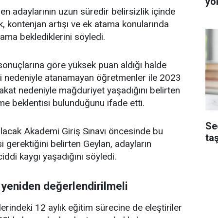
yo
n adaylarının uzun süredir belirsizlik içinde
rek, kontenjan artışı ve ek atama konularında
ama beklediklerini söyledi.
onuçlarına göre yüksek puan aldığı halde
ği nedeniyle atanamayan öğretmenler ile 2023
kat nedeniyle mağduriyet yaşadığını belirten
me beklentisi bulunduğunu ifade etti.
Se
acak Akademi Giriş Sınavı öncesinde bu
ta
i gerektiğini belirten Geylan, adayların
ciddi kaygı yaşadığını söyledi.
yeniden değerlendirilmeli
erindeki 12 aylık eğitim sürecine de eleştiriler