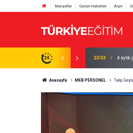
Manşetler
Günün Haberleri
Arşiv
S
nci Affı kaçıranın hakkı yanıyor
24
23:49
9 gün s
Anasayfa
MEB PERSONEL
Talip Gey