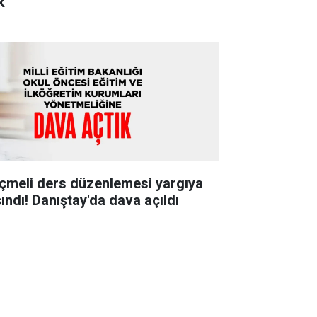
k"
çmeli ders düzenlemesi yargıya
şındı! Danıştay'da dava açıldı