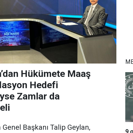
ME
an’dan Hükümete Maaş
flasyon Hedefi
iyse Zamlar da
eli
 Genel Başkanı Talip Geylan,
9 