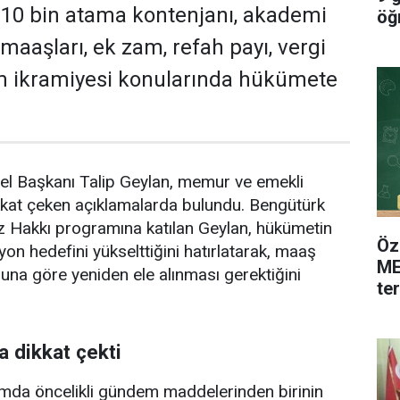
 10 bin atama kontenjanı, akademi
öğ
maaşları, ek zam, refah payı, vergi
am ikramiyesi konularında hükümete
el Başkanı Talip Geylan, memur ve emekli
ikkat çeken açıklamalarda bulundu. Bengütürk
z Hakkı programına katılan Geylan, hükümetin
Öz
on hedefini yükselttiğini hatırlatarak, maaş
ME
buna göre yeniden ele alınması gerektiğini
te
 dikkat çekti
amda öncelikli gündem maddelerinden birinin