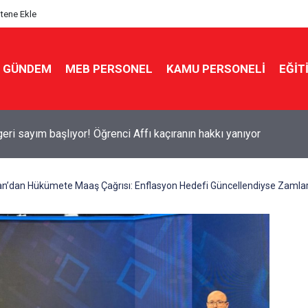
itene Ekle
GÜNDEM
MEB PERSONEL
KAMU PERSONELİ
EĞİT
eminer, 1 hafta kutlama: İşte öğretmenin eylül maratonu
lan’dan Hükümete Maaş Çağrısı: Enflasyon Hedefi Güncellendiyse Zamla