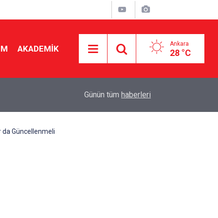
Ankara
İM
AKADEMİK
28 °C
23:43
Kural hatırlatan öğretmen "istenmeyen" oluyor! 
Günün tüm
haberleri
r da Güncellenmeli