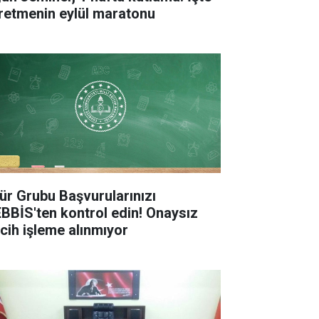
retmenin eylül maratonu
ür Grubu Başvurularınızı
BBİS'ten kontrol edin! Onaysız
rcih işleme alınmıyor