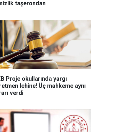
mizlik taşerondan
B Proje okullarında yargı
retmen lehine! Üç mahkeme aynı
rarı verdi