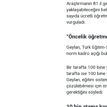
Araştırmanın 81 il g
yaklaşabileceğini be
sayıda ücretli öğret
vurguladı.
“Öncelik öğretme
Geylan, Türk Eğitim-
norm kadro açığı bu
Bir tarafta 100 bine y
tarafta ise 100 bine
Geylan, eğitim siste
çözülebilmesi için ö
gerektiğini söyledi.
10 bin atama kon