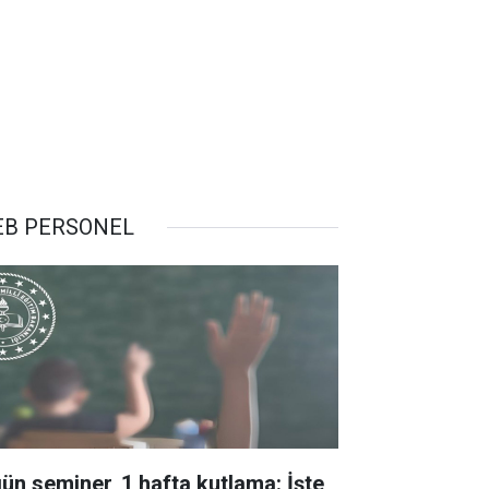
B PERSONEL
gün seminer, 1 hafta kutlama: İşte