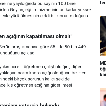
te
eneline yayıldığında bu sayının 100 bine
lirten Geylan, eğitim hizmetinin bu kadar yüksek
menle yürütülmesinin ciddi bir sorun olduğunu
n açığının kapatılması olmalı”
Sen’in araştırmasına göre 55 ilde 80 bin 449
lunduğunu açıkladı.
ME
akın ücretli öğretmen çalıştırıldığını, diğer
öğ
 yaklaşan norm kadro açığı olduğunu belirten
ka
mindeki birçok sorunun kalıcı şekilde
ncelikle öğretmen açığının giderilmesi
tenjanı yetersiz bulundu