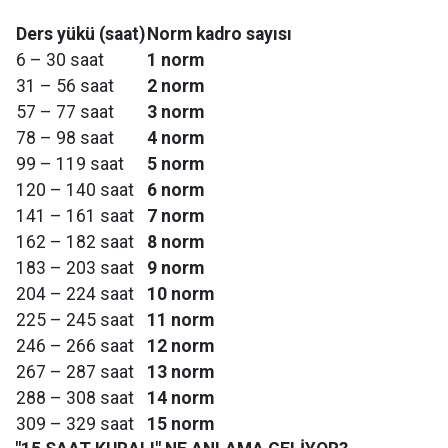
Ders yükü (saat)
Norm kadro sayısı
6 – 30 saat
1 norm
31 – 56 saat
2 norm
57 – 77 saat
3 norm
78 – 98 saat
4 norm
99 – 119 saat
5 norm
120 – 140 saat
6 norm
141 – 161 saat
7 norm
162 – 182 saat
8 norm
183 – 203 saat
9 norm
204 – 224 saat
10 norm
225 – 245 saat
11 norm
246 – 266 saat
12 norm
267 – 287 saat
13 norm
288 – 308 saat
14 norm
309 – 329 saat
15 norm