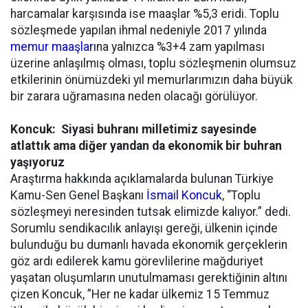
harcamalar karşısında ise maaşlar %5,3 eridi. Toplu
sözleşmede yapılan ihmal nedeniyle 2017 yılında
memur maaşları
na yalnızca %3+4 zam yapılması
üzerine anlaşılmış olması, toplu sözleşmenin olumsuz
etkilerinin önümüzdeki yıl memurlarımızın daha büyük
bir zarara uğramasına neden olacağı görülüyor.
Koncuk: Siyasi buhranı milletimiz sayesinde
atlattık ama diğer yandan da ekonomik bir buhran
yaşıyoruz
Araştırma hakkında açıklamalarda bulunan Türkiye
Kamu-Sen Genel Başkanı
İsmail Koncuk
, “Toplu
sözleşmeyi neresinden tutsak elimizde kalıyor.” dedi.
Sorumlu sendikacılık anlayışı gereği, ülkenin içinde
bulunduğu bu dumanlı havada ekonomik gerçeklerin
göz ardı edilerek kamu görevlilerine mağduriyet
yaşatan oluşumların unutulmaması gerektiğinin altını
çizen Koncuk, ”Her ne kadar ülkemiz 15 Temmuz