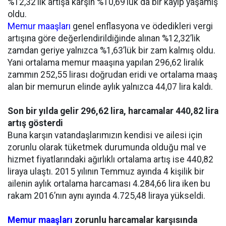
%12,32’lik artışa karşın %10,69’luk da bir kayıp yaşamış
oldu.
Memur maaşları
genel enflasyona ve ödedikleri vergi
artışına göre değerlendirildiğinde alınan %12,32’lik
zamdan geriye yalnızca %1,63’lük bir zam kalmış oldu.
Yani ortalama memur maaşına yapılan 296,62 liralık
zammın 252,55 lirası doğrudan eridi ve ortalama maaş
alan bir memurun elinde aylık yalnızca 44,07 lira kaldı.
Son bir yılda gelir 296,62 lira, harcamalar 440,82 lira
artış gösterdi
Buna karşın vatandaşlarımızın kendisi ve ailesi için
zorunlu olarak tüketmek durumunda olduğu mal ve
hizmet fiyatlarındaki ağırlıklı ortalama artış ise 440,82
liraya ulaştı. 2015 yılının Temmuz ayında 4 kişilik bir
ailenin aylık ortalama harcaması 4.284,66 lira iken bu
rakam 2016’nın aynı ayında 4.725,48 liraya yükseldi.
Memur maaşları
zorunlu harcamalar karşısında