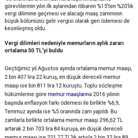
görevlilerinin yılın ilk aylarından itibaren %15’ten %20’lik
vergi dilimine geçmesi ve alacağı maaş zammının
büyük bölümünü gelir vergisi olarak geri ödemesi de
kesinleşmiş oldu.
Vergi dilimleri nedeniyle memurların aylık zararı
ortalama 50 TL’yi buldu
Geçtiğimiz yıl Ağustos ayında ortalama memur maaşı,
2 bin 407 lira 22 kuruş, en düşük dereceli memur
maaşı ise bin 811 lira 12 kuruştu. Toplu sözleşme
hükümlerine göre
memur maaşları
na 2016 yılının
başında enflasyon farkı ödemesi ile birlikte %6,9,
Temmuz ayında ise %5 oranında zam yapıldı. Bu
zamlarla birlikte ortalama memur maaşı 296,62 TL
artarak 2 bin 703 lira 84 kuruşa, en düşük dereceli
memur maaşı ise 221,77 TL’lik artışla 2 bin 32 lira 89