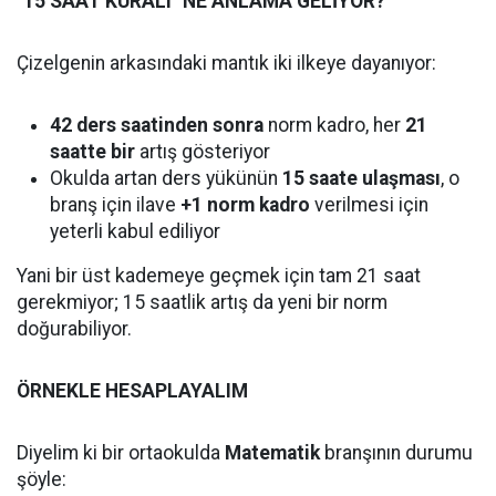
"15 SAAT KURALI" NE ANLAMA GELİYOR?
Çizelgenin arkasındaki mantık iki ilkeye dayanıyor:
42 ders saatinden sonra
norm kadro, her
21
saatte bir
artış gösteriyor
Okulda artan ders yükünün
15 saate ulaşması
, o
branş için ilave
+1 norm kadro
verilmesi için
yeterli kabul ediliyor
Yani bir üst kademeye geçmek için tam 21 saat
gerekmiyor; 15 saatlik artış da yeni bir norm
doğurabiliyor.
ÖRNEKLE HESAPLAYALIM
Diyelim ki bir ortaokulda
Matematik
branşının durumu
şöyle: