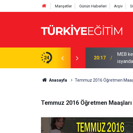
Manşetler
Günün Haberleri
Arşiv
S
MEB ken
 Sendikadan üyelerine kampanya
24
20:17
isyanda
Anasayfa
Temmuz 2016 Öğretmen Maaşla
Temmuz 2016 Öğretmen Maaşları 