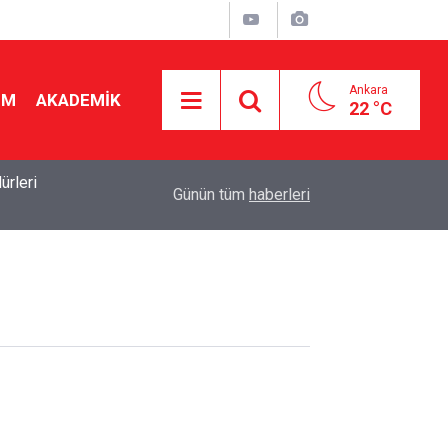
Ankara
İM
AKADEMİK
22 °C
rleri
19:50
2026-2027 ücretli öğretmenlik: Kimler başvurabili
Günün tüm
haberleri