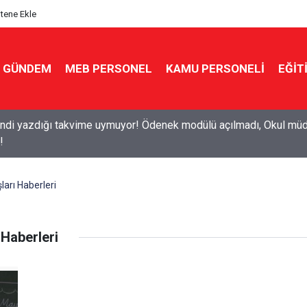
itene Ekle
GÜNDEM
MEB PERSONEL
KAMU PERSONELİ
EĞİT
di yazdığı takvime uymuyor! Ödenek modülü açılmadı, Okul müdü
!
rı Haberleri
Haberleri