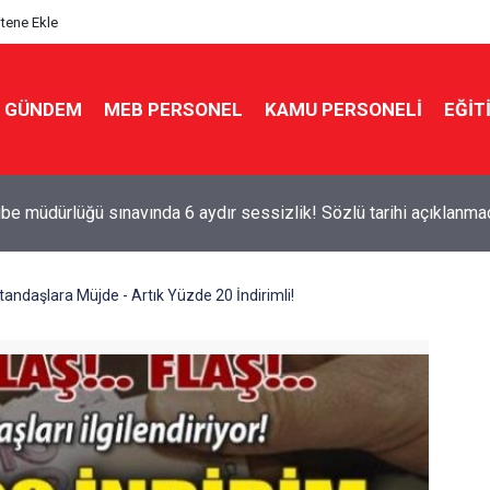
itene Ekle
GÜNDEM
MEB PERSONEL
KAMU PERSONELİ
EĞİT
e müdürlüğü sınavında 6 aydır sessizlik! Sözlü tarihi açıklanma
andaşlara Müjde - Artık Yüzde 20 İndirimli!