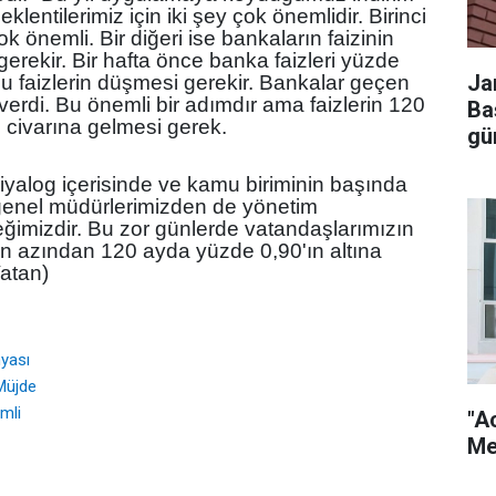
ntilerimiz için iki şey çok önemlidir. Birinci
 önemli. Bir diğeri ise bankaların faizinin
gerekir. Bir hafta önce banka faizleri yüzde
Ja
Bu faizlerin düşmesi gerekir. Bankalar geçen
n verdi. Bu önemli bir adımdır ama faizlerin 120
Ba
civarına gelmesi gerek.
gü
iyalog içerisinde ve kamu biriminin başında
 genel müdürlerimizden de yönetim
eğimizdir. Bu zor günlerde vatandaşlarımızın
n en azından 120 ayda yüzde 0,90'ın altına
Vatan)
yası
Müjde
imli
"A
Me