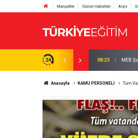
Manşetler
Günün Haberleri
Arşiv
S
: İkinci il dışı tayin dönemi olsun
24
08:23
MEB Şub
Anasayfa
KAMU PERSONELİ
Tüm Vat