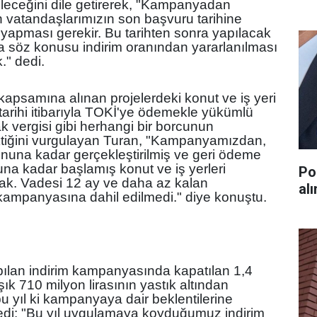
leceğini dile getirerek, "Kampanyadan
 vatandaşlarımızın son başvuru tarihine
 yapması gerekir. Bu tarihten sonra yapılacak
 söz konusu indirim oranından yararlanılması
" dedi.
kapsamına alınan projelerdeki konut ve iş yeri
 tarihi itibarıyla TOKİ'ye ödemekle yükümlü
ak vergisi gibi herhangi bir borcunun
iğini vurgulayan Turan, "Kampanyamızdan,
sonuna kadar gerçekleştirilmiş ve geri ödeme
nuna kadar başlamış konut ve iş yerleri
Po
cak. Vadesi 12 ay ve daha az kalan
al
m kampanyasına dahil edilmedi." diye konuştu.
pılan indirim kampanyasında kapatılan 1,4
ık 710 milyon lirasının yastık altından
 bu yıl ki kampanyaya dair beklentilerine
ledi: "Bu yıl uygulamaya koyduğumuz indirim