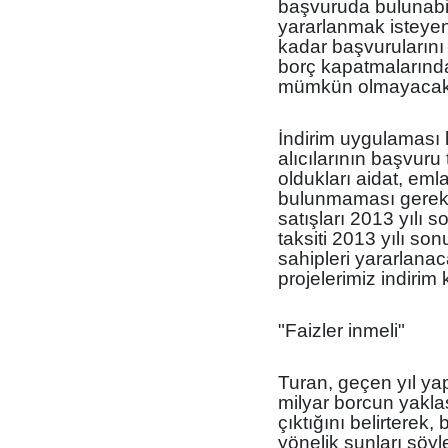
başvuruda bulunabi
yararlanmak isteyen
kadar başvurularını
borç kapatmalarında
mümkün olmayacak.
İndirim uygulaması 
alıcılarının başvuru
oldukları aidat, eml
bulunmaması gerekt
satışları 2013 yılı 
taksiti 2013 yılı so
sahipleri yararlana
projelerimiz indiri
"Faizler inmeli"
Turan, geçen yıl ya
milyar borcun yaklaş
çıktığını belirterek,
yönelik şunları söy