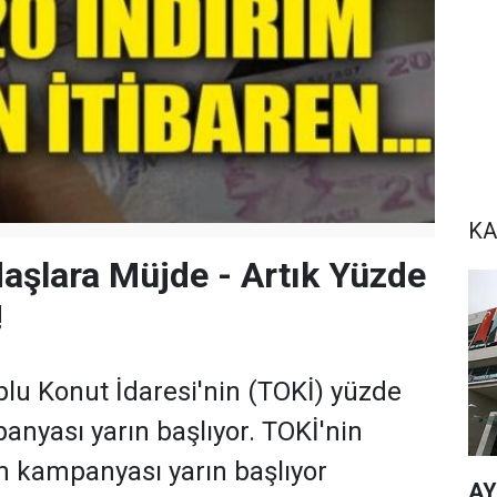
KA
şlara Müjde - Artık Yüzde
!
lu Konut İdaresi'nin (TOKİ) yüzde
anyası yarın başlıyor. TOKİ'nin
m kampanyası yarın başlıyor
AY