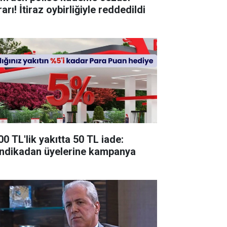
arı! İtiraz oybirliğiyle reddedildi
00 TL'lik yakıtta 50 TL iade:
ndikadan üyelerine kampanya