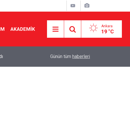
Ankara
İM
AKADEMİK
19 °C
dı
08:20
"Sınıf öğretmenliği de bir branştır" Maaş karşılığ
Günün tüm
haberleri