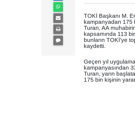
TOKİ Başkanı M. Er
kampanyadan 175 bi
Turan, AA muhabiri
kapsamında 113 bin 8
bunların TOKİ'ye top
kaydetti.
Geçen yıl uygulama
kampanyasından 33 
Turan, yarın başlat
175 bin kişinin yarar