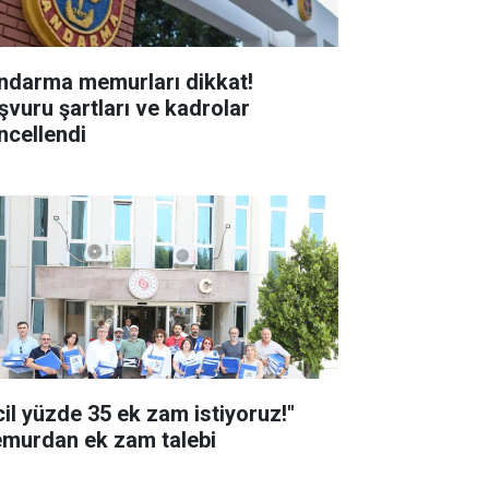
ndarma memurları dikkat!
şvuru şartları ve kadrolar
ncellendi
cil yüzde 35 ek zam istiyoruz!"
murdan ek zam talebi