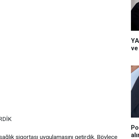
YA
ve
RDİK
Po
al
ğlık sigortası uygulamasını getirdik. Böylece