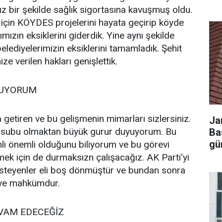
z bir şekilde sağlık sigortasına kavuşmuş oldu.
için KÖYDES projelerini hayata geçirip köyde
ızın eksiklerini giderdik. Yine aynı şekilde
elediyelerimizin eksiklerini tamamladık. Şehit
ize verilen hakları genişlettik.
YUYORUM
 getiren ve bu gelişmenin mimarları sizlersiniz.
Ja
ensubu olmaktan büyük gurur duyuyorum. Bu
Ba
gü
li önemli olduğunu biliyorum ve bu görevi
rmek için de durmaksızn çalışacağız. AK Parti'yi
isteyenler eli boş dönmüştür ve bundan sonra
eye mahkümdur.
VAM EDECEĞİZ