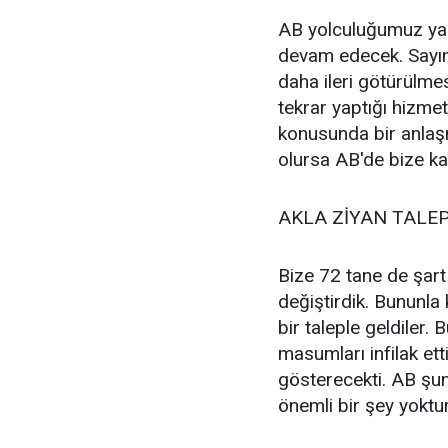
AB yolculuğumuz yar
devam edecek. Sayı
daha ileri götürülmes
tekrar yaptığı hizmet
konusunda bir anlaşm
olursa AB'de bize ka
AKLA ZİYAN TALEP
Bize 72 tane de şart
değiştirdik. Bununla
bir taleple geldiler.
masumları infilak e
gösterecekti. AB şun
önemli bir şey yoktu