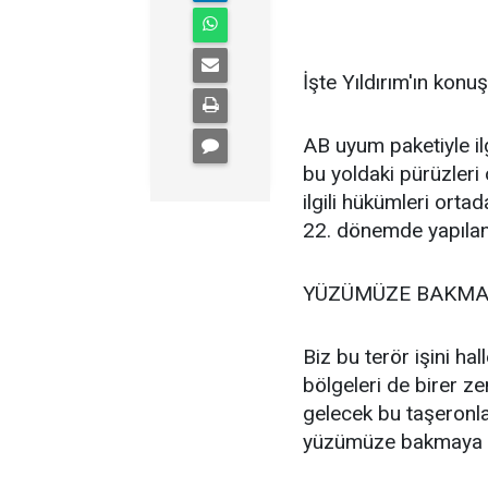
İşte Yıldırım'ın konu
AB uyum paketiyle il
bu yoldaki pürüzleri
ilgili hükümleri orta
22. dönemde yapılan
YÜZÜMÜZE BAKMA
Biz bu terör işini ha
bölgeleri de birer z
gelecek bu taşeronlar
yüzümüze bakmaya ut