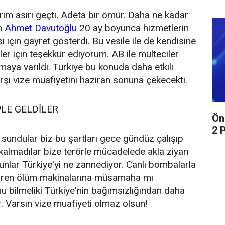
ım asırı geçti. Adeta bir ömür. Daha ne kadar
n
Ahmet Davutoğlu
20 ay boyunca hizmetlerin
i için gayret gösterdi. Bu vesile ile de kendisine
ler için teşekkür ediyorum. AB ile mülteciler
aya varıldı. Türkiye bu konuda daha etkili
rşı vize muafiyetini haziran sonuna çekecekti.
LE GELDİLER
Ön
2 
 sundular biz bu şartları gece gündüz çalışıp
 kalmadılar bize terörle mücadelede akla ziyan
 Bunlar Türkiye'yi ne zannediyor. Canlı bombalarla
ttiren ölüm makinalarına müsamaha mı
u bilmeliki Türkiye'nin bağımsızlığından daha
r. Varsın vize muafiyeti olmaz olsun!