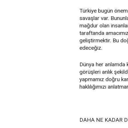
Türkiye bugün önemli
savaşlar var. Bununl
mağdur olan insanlar
taraftanda amacımız 
geliştirmektir. Bu 
edeceğiz.
Dünya her anlamda k
görüşleri anlık şekil
yapmamız doğru kar
haklılığımızı anlatm
DAHA NE KADAR 