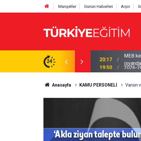
Manşetler
Günün Haberleri
Arşiv
S
yor! Ödenek modülü açılmadı, Okul müdürleri
24
19:50
2026-202
Anasayfa
KAMU PERSONELİ
Varsın 