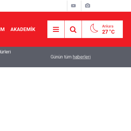
Ankara
İM
AKADEMİK
27 °C
19:46
Ücretli öğretmenlere kadro yok! Bakan Tekin Mec
Günün tüm
haberleri