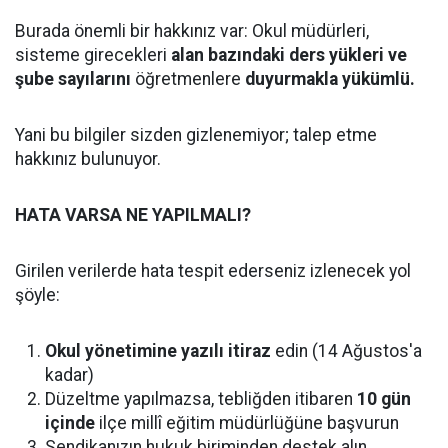
Burada önemli bir hakkınız var: Okul müdürleri,
sisteme girecekleri
alan bazındaki ders yükleri ve
şube sayılarını
öğretmenlere
duyurmakla yükümlü.
Yani bu bilgiler sizden gizlenemiyor; talep etme
hakkınız bulunuyor.
HATA VARSA NE YAPILMALI?
Girilen verilerde hata tespit ederseniz izlenecek yol
şöyle:
Okul yönetimine yazılı itiraz
edin (14 Ağustos'a
kadar)
Düzeltme yapılmazsa, tebliğden itibaren
10 gün
içinde
ilçe millî eğitim müdürlüğüne başvurun
Sendikanızın hukuk biriminden destek alın