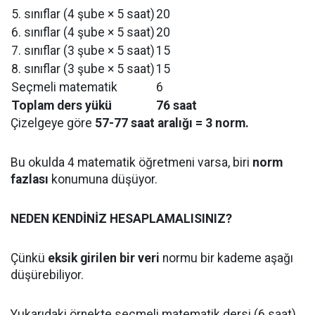
5. sınıflar (4 şube × 5 saat)
20
6. sınıflar (4 şube × 5 saat)
20
7. sınıflar (3 şube × 5 saat)
15
8. sınıflar (3 şube × 5 saat)
15
Seçmeli matematik
6
Toplam ders yükü
76 saat
Çizelgeye göre
57-77 saat aralığı = 3 norm.
Bu okulda 4 matematik öğretmeni varsa, biri
norm
fazlası
konumuna düşüyor.
NEDEN KENDİNİZ HESAPLAMALISINIZ?
Çünkü
eksik girilen bir veri
normu bir kademe aşağı
düşürebiliyor.
Yukarıdaki örnekte seçmeli matematik dersi (6 saat)