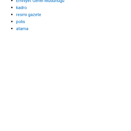
Emniyet Genel Müdürlüğü
kadro
resmi gazete
polis
atama