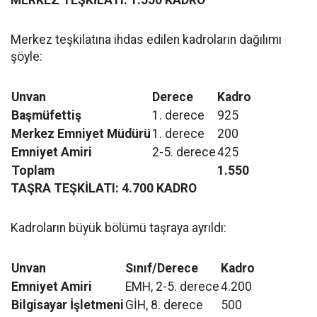
MERKEZ TEŞKİLATI: 1.550 KADRO
Merkez teşkilatına ihdas edilen kadroların dağılımı
şöyle:
Unvan
Derece
Kadro
Başmüfettiş
1. derece
925
Merkez Emniyet Müdürü
1. derece
200
Emniyet Amiri
2-5. derece
425
Toplam
1.550
TAŞRA TEŞKİLATI: 4.700 KADRO
Kadroların büyük bölümü taşraya ayrıldı:
Unvan
Sınıf/Derece
Kadro
Emniyet Amiri
EMH, 2-5. derece
4.200
Bilgisayar İşletmeni
GİH, 8. derece
500