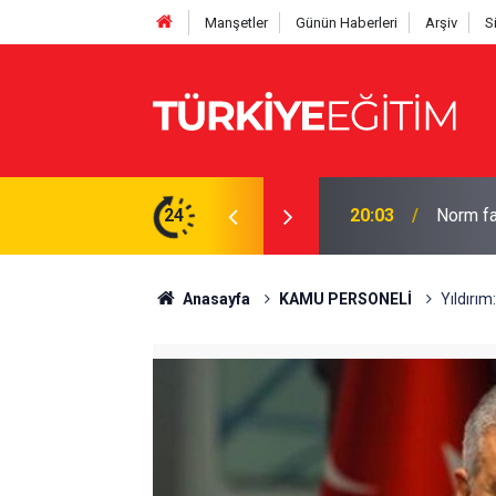
Manşetler
Günün Haberleri
Arşiv
S
hesaplayın: İşte tam çizelge
24
19:56
Bakan Te
Anasayfa
KAMU PERSONELİ
Yıldırım