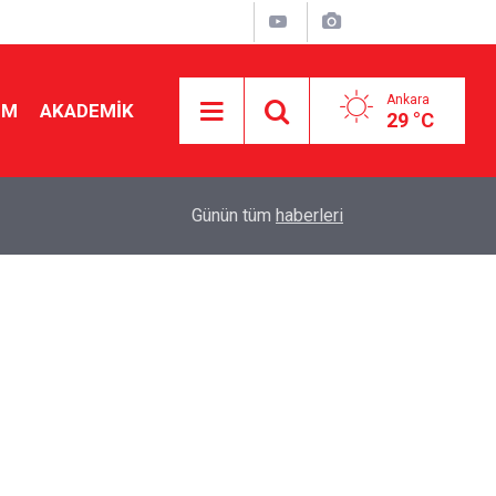
Ankara
İM
AKADEMİK
29 °C
"
19:48
Seçmeli ders düzenlemesi yargıya taşındı! Danış
Günün tüm
haberleri