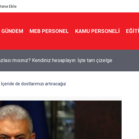
itene Ekle
GÜNDEM
MEB PERSONEL
KAMU PERSONELİ
EĞİT
kin'den yeni sınav sistemi uyarısı: "Eski soru bankaları artık yok
: İçeride de dostlarımızı artıracağız