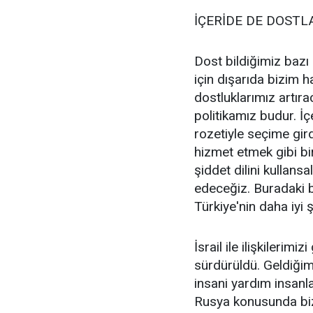
İÇERİDE DE DOSTL
Dost bildiğimiz bazı
için dışarıda bizim 
dostluklarımız artıra
politikamız budur. İç
rozetiyle seçime gir
hizmet etmek gibi bi
şiddet dilini kullans
edeceğiz. Buradaki be
Türkiye'nin daha iyi 
İsrail ile ilişkilerim
sürdürüldü. Geldiği
insani yardım insanl
Rusya konusunda biz