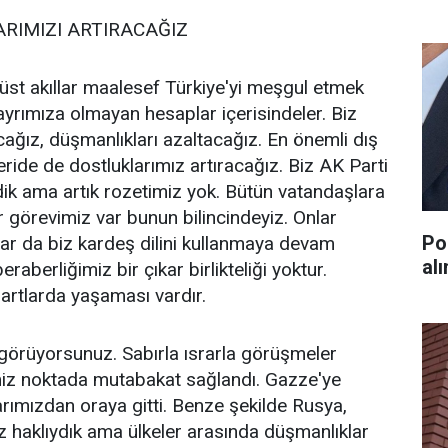
ARIMIZI ARTIRACAĞIZ
 üst akıllar maalesef Türkiye'yi meşgul etmek
hayrımıza olmayan hesaplar içerisindeler. Biz
cağız, düşmanlıkları azaltacağız. En önemli dış
eride de dostluklarımız artıracağız. Biz AK Parti
dik ama artık rozetimiz yok. Bütün vatandaşlara
r görevimiz var bunun bilincindeyiz. Onlar
Po
alar da biz kardeş dilini kullanmaya devam
al
raberliğimiz bir çıkar birlikteliği yoktur.
şartlarda yaşaması vardır.
izi görüyorsunuz. Sabırla ısrarla görüşmeler
miz noktada mutabakat sağlandı. Gazze'ye
arımızdan oraya gitti. Benze şekilde Rusya,
 haklıydık ama ülkeler arasında düşmanlıklar