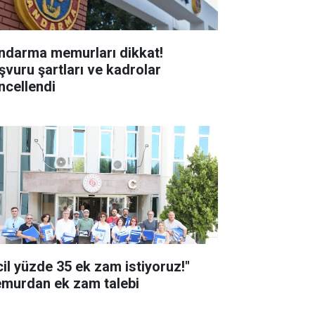
ndarma memurları dikkat!
şvuru şartları ve kadrolar
ncellendi
cil yüzde 35 ek zam istiyoruz!"
murdan ek zam talebi