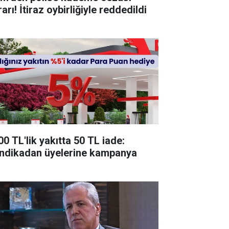
arı! İtiraz oybirliğiyle reddedildi
00 TL'lik yakıtta 50 TL iade:
ndikadan üyelerine kampanya