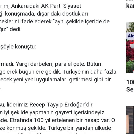
kar
ırım, Ankara'daki AK Parti Siyaset
ı konuşmada, dışarıdaki dostlukları
eklerini ifade ederek "aynı şekilde içeride de
ğız" dedi.
i şöyle konuştu:
madı. Yargı darbeleri, paralel çete. Bütün
gelerek bugünlere geldik. Türkiye'nin daha fazla
ecek yeni yeni uygulamaları getirmesi gibi bir
10
.
Se
u, liderimiz Recep Tayyip Erdoğan'dır.
n iyi şekilde yapmanın gayreti içerisindeyiz.
de. Etrafında 100 yıl ertelenen bir hesap var. O
e konmuş şekilde. Türkiye bir yandan ülkede