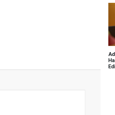
Ad
Ha
Edi