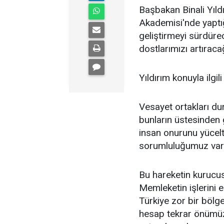
Başbakan Binali Yıld
Akademisi'nde yaptığ
geliştirmeyi sürdürec
dostlarımızı artıraca
Yıldırım konuyla ilgil
Vesayet ortakları dur
bunların üstesinden 
insan onurunu yücelt
sorumluluğumuz var
Bu hareketin kurucus
Memleketin işlerini e
Türkiye zor bir bölge
hesap tekrar önümüz