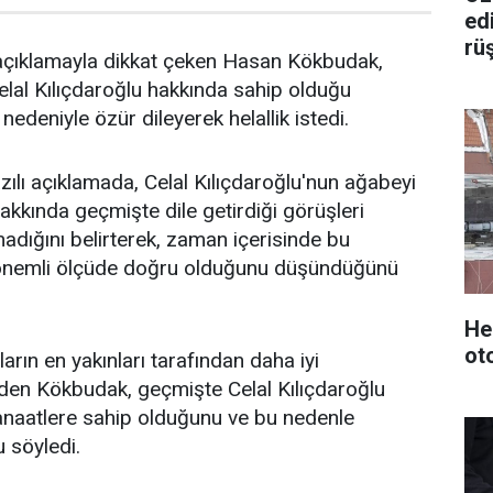
ed
rü
çıklamayla dikkat çeken Hasan Kökbudak,
al Kılıçdaroğlu hakkında sahip olduğu
edeniyle özür dileyerek helallik istedi.
zılı açıklamada, Celal Kılıçdaroğlu'nun ağabeyi
akkında geçmişte dile getirdiği görüşleri
madığını belirterek, zaman içerisinde bu
 önemli ölçüde doğru olduğunu düşündüğünü
He
ot
rın en yakınları tarafından daha iyi
eden Kökbudak, geçmişte Celal Kılıçdaroğlu
naatlere sahip olduğunu ve bu nedenle
 söyledi.