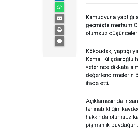
Kamuoyuna yaptığı a
geçmişte merhum Cel
olumsuz düşünceler n
Kökbudak, yaptığı ya
Kemal Kılıçdaroğlu h
yeterince dikkate al
değerlendirmelerin
ifade etti.
Açıklamasında insanla
tanınabildiğini kayd
hakkında olumsuz ka
pişmanlık duyduğunu