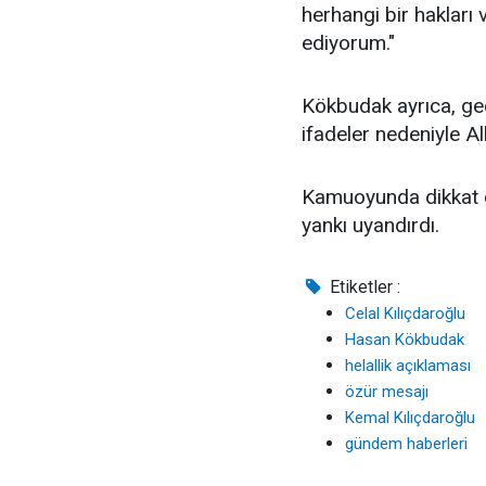
herhangi bir hakları 
ediyorum."
Kökbudak ayrıca, geç
ifadeler nedeniyle All
Kamuoyunda dikkat 
yankı uyandırdı.
Etiketler :
Celal Kılıçdaroğlu
Hasan Kökbudak
helallik açıklaması
özür mesajı
Kemal Kılıçdaroğlu
gündem haberleri