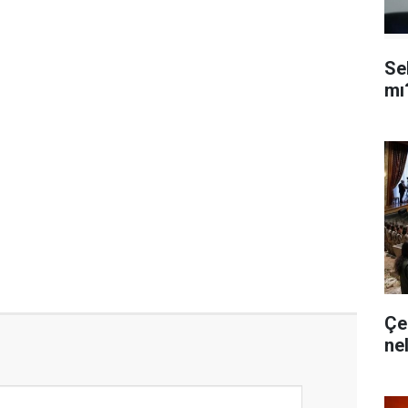
Se
mı
Çe
ne