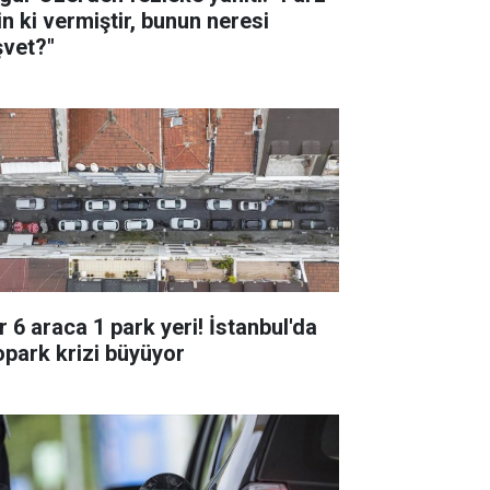
in ki vermiştir, bunun neresi
şvet?"
r 6 araca 1 park yeri! İstanbul'da
opark krizi büyüyor