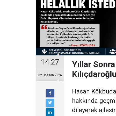
14:27
Yıllar Sonra
Kılıçdaroğlu
02 Haziran 2026
Hasan Kökbudak
hakkında geçmi
dileyerek ailesi