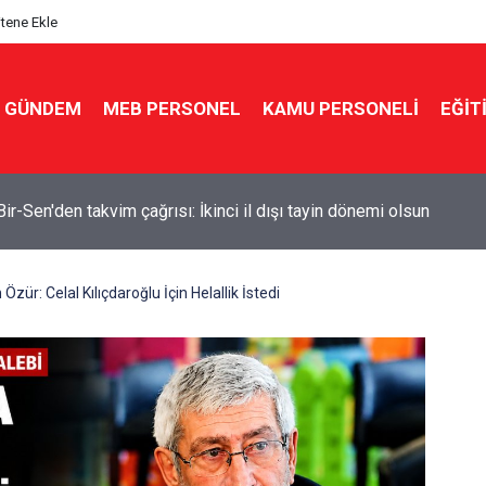
itene Ekle
GÜNDEM
MEB PERSONEL
KAMU PERSONELİ
EĞİT
e müdürlüğü sınavında 6 aydır sessizlik! Sözlü tarihi açıklanma
Özür: Celal Kılıçdaroğlu İçin Helallik İstedi