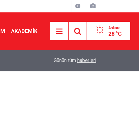
Ankara
İM
AKADEMİK
28 °C
dı
08:20
"Sınıf öğretmenliği de bir branştır" Maaş karşılığ
Günün tüm
haberleri