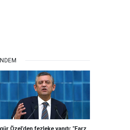
ÜNDEM
gür Özel'den fezleke yanıtı: "Farz