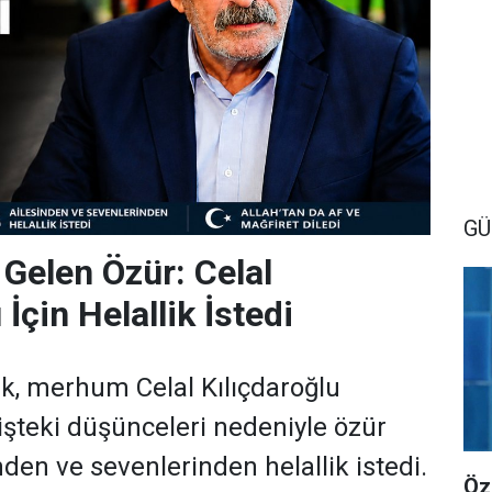
G
 Gelen Özür: Celal
 İçin Helallik İstedi
, merhum Celal Kılıçdaroğlu
şteki düşünceleri nedeniyle özür
nden ve sevenlerinden helallik istedi.
Öz