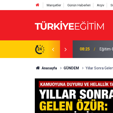
Manşetler
Günün Haberleri
Arşiv
S
: İkinci il dışı tayin dönemi olsun
24
08:23
MEB Şub
Anasayfa
GÜNDEM
Yıllar Sonra Gelen 