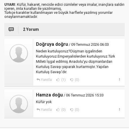
UYARI:
Küfür, hakaret, rencide edici cümleler veya imalar, inançlara saldırı
içeren, imla kuralları ile yazılmamış,
Türkçe karakter kullanılmayan ve büyük harflerle yazılmış yorumlar
onaylanmamaktadır.
2 Yorum
Doğruya doğru
/ 09 Temmuz 2026 06:03
Neden kurtuluyoruz?Düşman işgalinden
Kurtuluyoruz.Emperyalislerden kurtuluyoruz.Türk
Milleti İşgal edilmiş Anadolu'yu düşmanlardan
Kurtuluş Savaşı yaparak kurtarmıştır..Yapılan
Kurtuluş Savaşı'dır.
Yanıtla
(1)
(0)
Hamza doğu
/ 06 Temmuz 2026 15:33
Küfür yok
Yanıtla
(0)
(0)