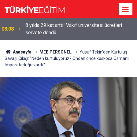
8 yılda 29 kat arttı! Vakıf üniversitesi ücretleri
08:08
servete döndü
Anasayfa
MEB PERSONEL
Yusuf Tekin'den Kurtuluş
Savaşı Çıkışı: "Neden kurtuluyoruz? Ondan önce koskoca Osmanlı
İmparatorluğu vardı."