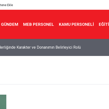
itene Ekle
GÜNDEM
MEB PERSONEL
KAMU PERSONELİ
EĞİT
derliğinde Karakter ve Donanımın Belirleyici Rolü