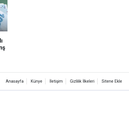
ı
anş
Anasayfa
Künye
İletişim
Gizlilik İlkeleri
Sitene Ekle