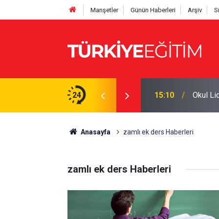
Manşetler
Günün Haberleri
Arşiv
S
 fiyatı 6,6 milyon lirayı aştı
24
15:10
Okul Li
Anasayfa
zamlı ek ders Haberleri
zamlı ek ders Haberleri