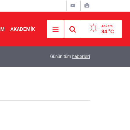
Ankara
İM
AKADEMİK
34 °C
15:04
Meteoroloji'den çifte uyarı! Sıcaklık 41 derecey
Günün tüm
haberleri