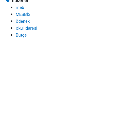
Etiketler :
meb
MEBBİS
ödenek
okul idaresi
Bütçe