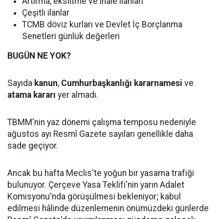
Artırma, eksiltme ve ihale ilanları
Çeşitli ilanlar
TCMB döviz kurları ve Devlet İç Borçlanma
Senetleri günlük değerleri
BUGÜN NE YOK?
Sayıda
kanun
,
Cumhurbaşkanlığı kararnamesi
ve
atama kararı
yer almadı.
TBMM'nin yaz dönemi çalışma temposu nedeniyle
ağustos ayı Resmî Gazete sayıları genellikle daha
sade geçiyor.
Ancak bu hafta Meclis'te yoğun bir yasama trafiği
bulunuyor. Çerçeve Yasa Teklifi'nin yarın Adalet
Komisyonu'nda görüşülmesi bekleniyor; kabul
edilmesi hâlinde düzenlemenin önümüzdeki günlerde