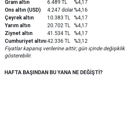
Gram altın
6.489 TL
%4,17
Ons altın (USD)
4.247 dolar
%4,16
Çeyrek altın
10.383 TL
%4,17
Yarım altın
20.702 TL
%4,17
Ziynet altın
41.534 TL
%4,17
Cumhuriyet altını
42.336 TL
%3,12
Fiyatlar kapanış verilerine aittir; gün içinde değişiklik
gösterebilir.
HAFTA BAŞINDAN BU YANA NE DEĞİŞTİ?