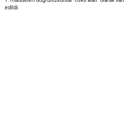
1. maddeleri doğrultusunda "riskli alan" olarak ilan
edildi.