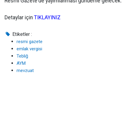
Resmî Gazete'de yayımlanması gündeme gelecek.
Detaylar için
TIKLAYINIZ
Etiketler :
resmi gazete
emlak vergisi
Tebliğ
AYM
mevzuat