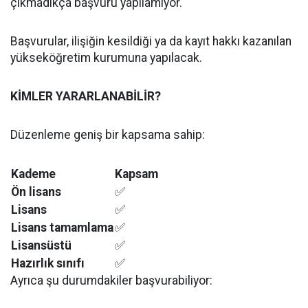
çıkmadıkça başvuru yapılamıyor.
Başvurular, ilişiğin kesildiği ya da kayıt hakkı kazanılan
yükseköğretim kurumuna yapılacak.
KİMLER YARARLANABİLİR?
Düzenleme geniş bir kapsama sahip:
Kademe
Kapsam
Ön lisans
✅
Lisans
✅
Lisans tamamlama
✅
Lisansüstü
✅
Hazırlık sınıfı
✅
Ayrıca şu durumdakiler başvurabiliyor: