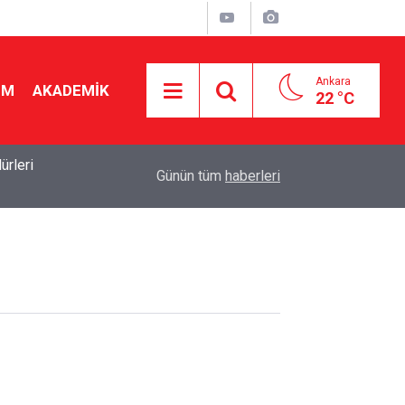
Ankara
İM
AKADEMİK
22 °C
rleri
19:50
2026-2027 ücretli öğretmenlik: Kimler başvurabili
Günün tüm
haberleri