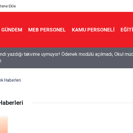
itene Ekle
GÜNDEM
MEB PERSONEL
KAMU PERSONELİ
EĞİT
di yazdığı takvime uymuyor! Ödenek modülü açılmadı, Okul müdü
!
ek Haberleri
Haberleri