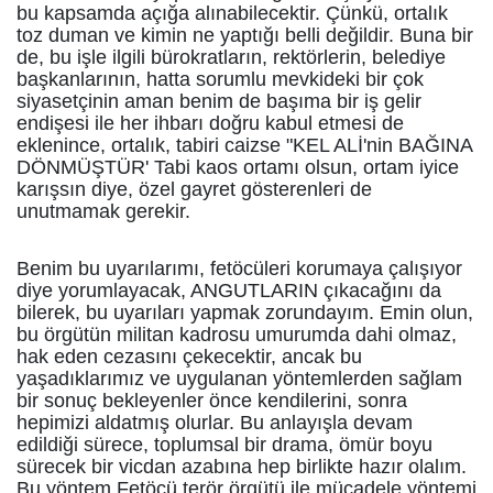
bu kapsamda açığa alınabilecektir. Çünkü, ortalık
toz duman ve kimin ne yaptığı belli değildir. Buna bir
de, bu işle ilgili bürokratların, rektörlerin, belediye
başkanlarının, hatta sorumlu mevkideki bir çok
siyasetçinin aman benim de başıma bir iş gelir
endişesi ile her ihbarı doğru kabul etmesi de
eklenince, ortalık, tabiri caizse "KEL ALİ'nin BAĞINA
DÖNMÜŞTÜR' Tabi kaos ortamı olsun, ortam iyice
karışsın diye, özel gayret gösterenleri de
unutmamak gerekir.
Benim bu uyarılarımı, fetöcüleri korumaya çalışıyor
diye yorumlayacak, ANGUTLARIN çıkacağını da
bilerek, bu uyarıları yapmak zorundayım. Emin olun,
bu örgütün militan kadrosu umurumda dahi olmaz,
hak eden cezasını çekecektir, ancak bu
yaşadıklarımız ve uygulanan yöntemlerden sağlam
bir sonuç bekleyenler önce kendilerini, sonra
hepimizi aldatmış olurlar. Bu anlayışla devam
edildiği sürece, toplumsal bir drama, ömür boyu
sürecek bir vicdan azabına hep birlikte hazır olalım.
Bu yöntem Fetöcü terör örgütü ile mücadele yöntemi