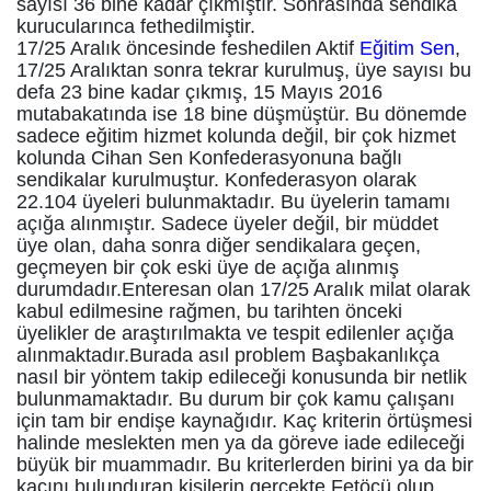
sayısı 36 bine kadar çıkmıştır. Sonrasında sendika
kurucularınca fethedilmiştir.
17/25 Aralık öncesinde feshedilen Aktif
Eğitim Sen
,
17/25 Aralıktan sonra tekrar kurulmuş, üye sayısı bu
defa 23 bine kadar çıkmış, 15 Mayıs 2016
mutabakatında ise 18 bine düşmüştür. Bu dönemde
sadece eğitim hizmet kolunda değil, bir çok hizmet
kolunda Cihan Sen Konfederasyonuna bağlı
sendikalar kurulmuştur. Konfederasyon olarak
22.104 üyeleri bulunmaktadır. Bu üyelerin tamamı
açığa alınmıştır. Sadece üyeler değil, bir müddet
üye olan, daha sonra diğer sendikalara geçen,
geçmeyen bir çok eski üye de açığa alınmış
durumdadır.Enteresan olan 17/25 Aralık milat olarak
kabul edilmesine rağmen, bu tarihten önceki
üyelikler de araştırılmakta ve tespit edilenler açığa
alınmaktadır.Burada asıl problem Başbakanlıkça
nasıl bir yöntem takip edileceği konusunda bir netlik
bulunmamaktadır. Bu durum bir çok kamu çalışanı
için tam bir endişe kaynağıdır. Kaç kriterin örtüşmesi
halinde meslekten men ya da göreve iade edileceği
büyük bir muammadır. Bu kriterlerden birini ya da bir
kaçını bulunduran kişilerin gerçekte Fetöcü olup,