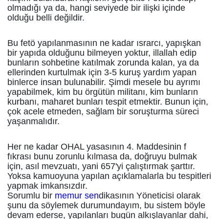
olmadığı ya da, hangi seviyede bir ilişki içinde
olduğu belli değildir.
Bu fetö yapılanmasının ne kadar ısrarcı, yapışkan
bir yapıda olduğunu bilmeyen yoktur, illallah edip
bunların sohbetine katılmak zorunda kalan, ya da
ellerinden kurtulmak için 3-5 kuruş yardım yapan
binlerce insan bulunabilir. Şimdi mesele bu ayrımı
yapabilmek, kim bu örgütün militanı, kim bunların
kurbanı, maharet bunları tespit etmektir. Bunun için,
çok acele etmeden, sağlam bir soruşturma süreci
yaşanmalıdır.
Her ne kadar OHAL yasasının 4. Maddesinin f
fıkrası bunu zorunlu kılmasa da, doğruyu bulmak
için, asıl mevzuatı, yani 657'yi çalıştırmak şarttır.
Yoksa kamuoyuna yapılan açıklamalarla bu tespitleri
yapmak imkansızdır.
Sorumlu bir
memur sen
dikasının Yöneticisi olarak
şunu da söylemek durumundayım, bu sistem böyle
devam ederse, yapılanları bugün alkışlayanlar dahi,