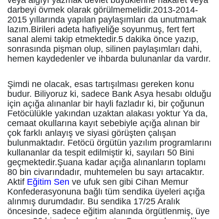
veya algıyı yazmak devlet büyüklerine hakaret veya
darbeyi övmek olarak görülmemelidir.2013-2014-
2015 yıllarında yapılan paylaşımları da unutmamak
lazım.Birileri adeta hafiyeliğe soyunmuş, fert fert
sanal alemi takip etmektedir.5 dakika önce yazıp,
sonrasında pişman olup, silinen paylaşımları dahi,
hemen kaydedenler ve ihbarda bulunanlar da vardır.
Şimdi ne olacak, esas tartışılması gereken konu
budur. Biliyoruz ki, sadece Bank Asya hesabı olduğu
için açığa alınanlar bir hayli fazladır ki, bir çoğunun
Fetöcülükle yakından uzaktan alakası yoktur Ya da,
cemaat okullarına kayıt sebebiyle açığa alınan bir
çok farklı anlayış ve siyasi görüşten çalışan
bulunmaktadır. Fetöcü örgütün yazılım programlarını
kullananlar da tespit edilmiştir ki, sayıları 50 Bini
geçmektedir.Şuana kadar açığa alınanların toplamı
80 bin civarındadır, muhtemelen bu sayı artacaktır.
Aktif
Eğitim Sen
ve ufuk sen gibi Cihan Memur
Konfederasyonuna bağlı tüm sendika üyeleri açığa
alınmış durumdadır. Bu sendika 17/25 Aralık
öncesinde, sadece eğitim alanında örgütlenmiş, üye