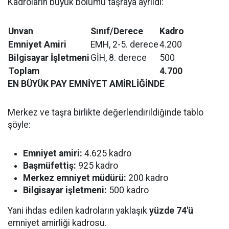
Kadroların büyük bölümü taşraya ayrıldı:
Unvan
Sınıf/Derece
Kadro
Emniyet Amiri
EMH, 2-5. derece
4.200
Bilgisayar İşletmeni
GİH, 8. derece
500
Toplam
4.700
EN BÜYÜK PAY EMNİYET AMİRLİĞİNDE
Merkez ve taşra birlikte değerlendirildiğinde tablo
şöyle:
Emniyet amiri:
4.625 kadro
Başmüfettiş:
925 kadro
Merkez emniyet müdürü:
200 kadro
Bilgisayar işletmeni:
500 kadro
Yani ihdas edilen kadroların yaklaşık
yüzde 74'ü
emniyet amirliği kadrosu.