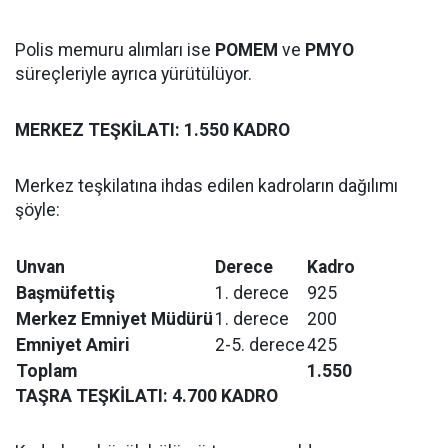
Polis memuru alımları ise
POMEM
ve
PMYO
süreçleriyle ayrıca yürütülüyor.
MERKEZ TEŞKİLATI: 1.550 KADRO
Merkez teşkilatına ihdas edilen kadroların dağılımı
şöyle:
Unvan
Derece
Kadro
Başmüfettiş
1. derece
925
Merkez Emniyet Müdürü
1. derece
200
Emniyet Amiri
2-5. derece
425
Toplam
1.550
TAŞRA TEŞKİLATI: 4.700 KADRO