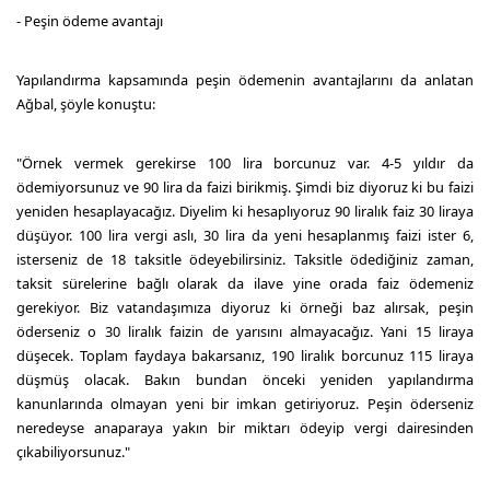
- Peşin ödeme avantajı
Yapılandırma kapsamında peşin ödemenin avantajlarını da anlatan
Ağbal, şöyle konuştu:
"Örnek vermek gerekirse 100 lira borcunuz var. 4-5 yıldır da
ödemiyorsunuz ve 90 lira da faizi birikmiş. Şimdi biz diyoruz ki bu faizi
yeniden hesaplayacağız. Diyelim ki hesaplıyoruz 90 liralık faiz 30 liraya
düşüyor. 100 lira vergi aslı, 30 lira da yeni hesaplanmış faizi ister 6,
isterseniz de 18 taksitle ödeyebilirsiniz. Taksitle ödediğiniz zaman,
taksit sürelerine bağlı olarak da ilave yine orada faiz ödemeniz
gerekiyor. Biz vatandaşımıza diyoruz ki örneği baz alırsak, peşin
öderseniz o 30 liralık faizin de yarısını almayacağız. Yani 15 liraya
düşecek. Toplam faydaya bakarsanız, 190 liralık borcunuz 115 liraya
düşmüş olacak. Bakın bundan önceki yeniden yapılandırma
kanunlarında olmayan yeni bir imkan getiriyoruz. Peşin öderseniz
neredeyse anaparaya yakın bir miktarı ödeyip vergi dairesinden
çıkabiliyorsunuz."