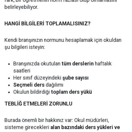
fark, bir öğretmenin norm fazlası olup olmamasını
belirleyebiliyor.
HANGİ BİLGİLERİ TOPLAMALISINIZ?
Kendi branşınızın normunu hesaplamak için okuldan
şu bilgileri isteyin:
Branşınızda okutulan
tüm derslerin
haftalık
saatleri
Her sınıf düzeyindeki
şube sayısı
Seçmeli ders
dağılımı
Okulun bildirdiği
toplam ders yükü
TEBLİĞ ETMELERİ ZORUNLU
Burada önemli bir hakkınız var: Okul müdürleri,
sisteme girecekleri
alan bazındaki ders yükleri ve