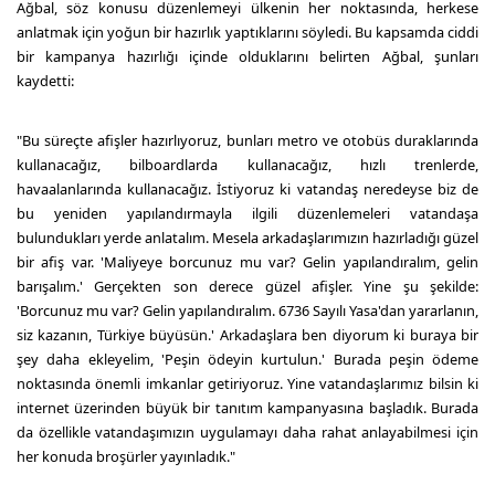
Ağbal, söz konusu düzenlemeyi ülkenin her noktasında, herkese
anlatmak için yoğun bir hazırlık yaptıklarını söyledi. Bu kapsamda ciddi
bir kampanya hazırlığı içinde olduklarını belirten Ağbal, şunları
kaydetti:
"Bu süreçte afişler hazırlıyoruz, bunları metro ve otobüs duraklarında
kullanacağız, bilboardlarda kullanacağız, hızlı trenlerde,
havaalanlarında kullanacağız. İstiyoruz ki vatandaş neredeyse biz de
bu yeniden yapılandırmayla ilgili düzenlemeleri vatandaşa
bulundukları yerde anlatalım. Mesela arkadaşlarımızın hazırladığı güzel
bir afiş var. 'Maliyeye borcunuz mu var? Gelin yapılandıralım, gelin
barışalım.' Gerçekten son derece güzel afişler. Yine şu şekilde:
'Borcunuz mu var? Gelin yapılandıralım. 6736 Sayılı Yasa'dan yararlanın,
siz kazanın, Türkiye büyüsün.' Arkadaşlara ben diyorum ki buraya bir
şey daha ekleyelim, 'Peşin ödeyin kurtulun.' Burada peşin ödeme
noktasında önemli imkanlar getiriyoruz. Yine vatandaşlarımız bilsin ki
internet üzerinden büyük bir tanıtım kampanyasına başladık. Burada
da özellikle vatandaşımızın uygulamayı daha rahat anlayabilmesi için
her konuda broşürler yayınladık."