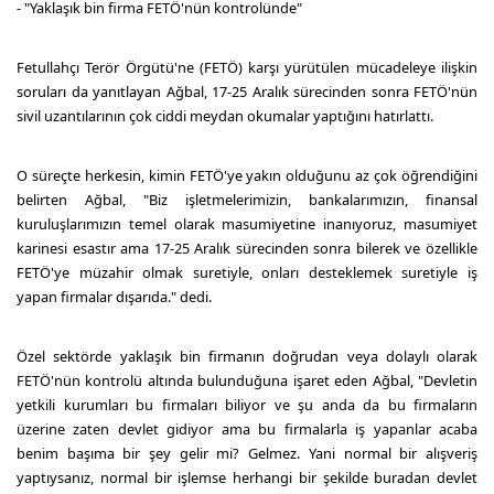
- "Yaklaşık bin firma FETÖ'nün kontrolünde"
Fetullahçı Terör Örgütü'ne (FETÖ) karşı yürütülen mücadeleye ilişkin
soruları da yanıtlayan Ağbal, 17-25 Aralık sürecinden sonra FETÖ'nün
sivil uzantılarının çok ciddi meydan okumalar yaptığını hatırlattı.
O süreçte herkesin, kimin FETÖ'ye yakın olduğunu az çok öğrendiğini
belirten Ağbal, "Biz işletmelerimizin, bankalarımızın, finansal
kuruluşlarımızın temel olarak masumiyetine inanıyoruz, masumiyet
karinesi esastır ama 17-25 Aralık sürecinden sonra bilerek ve özellikle
FETÖ'ye müzahir olmak suretiyle, onları desteklemek suretiyle iş
yapan firmalar dışarıda." dedi.
Özel sektörde yaklaşık bin firmanın doğrudan veya dolaylı olarak
FETÖ'nün kontrolü altında bulunduğuna işaret eden Ağbal, "Devletin
yetkili kurumları bu firmaları biliyor ve şu anda da bu firmaların
üzerine zaten devlet gidiyor ama bu firmalarla iş yapanlar acaba
benim başıma bir şey gelir mi? Gelmez. Yani normal bir alışveriş
yaptıysanız, normal bir işlemse herhangi bir şekilde buradan devlet