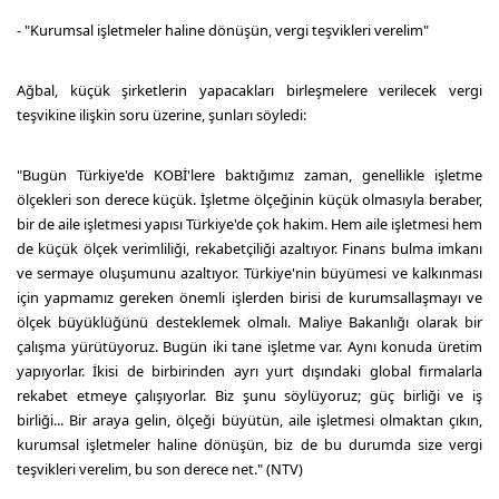
- "Kurumsal işletmeler haline dönüşün, vergi teşvikleri verelim"
Ağbal, küçük şirketlerin yapacakları birleşmelere verilecek vergi
teşvikine ilişkin soru üzerine, şunları söyledi:
"Bugün Türkiye'de KOBİ'lere baktığımız zaman, genellikle işletme
ölçekleri son derece küçük. İşletme ölçeğinin küçük olmasıyla beraber,
bir de aile işletmesi yapısı Türkiye'de çok hakim. Hem aile işletmesi hem
de küçük ölçek verimliliği, rekabetçiliği azaltıyor. Finans bulma imkanı
ve sermaye oluşumunu azaltıyor. Türkiye'nin büyümesi ve kalkınması
için yapmamız gereken önemli işlerden birisi de kurumsallaşmayı ve
ölçek büyüklüğünü desteklemek olmalı. Maliye Bakanlığı olarak bir
çalışma yürütüyoruz. Bugün iki tane işletme var. Aynı konuda üretim
yapıyorlar. İkisi de birbirinden ayrı yurt dışındaki global firmalarla
rekabet etmeye çalışıyorlar. Biz şunu söylüyoruz; güç birliği ve iş
birliği... Bir araya gelin, ölçeği büyütün, aile işletmesi olmaktan çıkın,
kurumsal işletmeler haline dönüşün, biz de bu durumda size vergi
teşvikleri verelim, bu son derece net." (NTV)