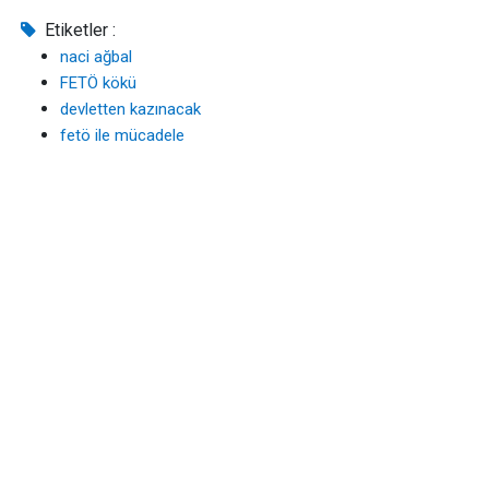
Etiketler :
naci ağbal
FETÖ kökü
devletten kazınacak
fetö ile mücadele