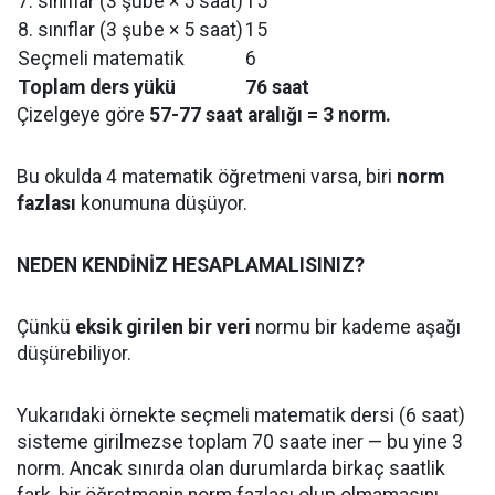
7. sınıflar (3 şube × 5 saat)
15
8. sınıflar (3 şube × 5 saat)
15
Seçmeli matematik
6
Toplam ders yükü
76 saat
Çizelgeye göre
57-77 saat aralığı = 3 norm.
Bu okulda 4 matematik öğretmeni varsa, biri
norm
fazlası
konumuna düşüyor.
NEDEN KENDİNİZ HESAPLAMALISINIZ?
Çünkü
eksik girilen bir veri
normu bir kademe aşağı
düşürebiliyor.
Yukarıdaki örnekte seçmeli matematik dersi (6 saat)
sisteme girilmezse toplam 70 saate iner — bu yine 3
norm. Ancak sınırda olan durumlarda birkaç saatlik