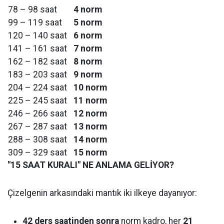
78 – 98 saat
4 norm
99 – 119 saat
5 norm
120 – 140 saat
6 norm
141 – 161 saat
7 norm
162 – 182 saat
8 norm
183 – 203 saat
9 norm
204 – 224 saat
10 norm
225 – 245 saat
11 norm
246 – 266 saat
12 norm
267 – 287 saat
13 norm
288 – 308 saat
14 norm
309 – 329 saat
15 norm
"15 SAAT KURALI" NE ANLAMA GELİYOR?
Çizelgenin arkasındaki mantık iki ilkeye dayanıyor:
42 ders saatinden sonra
norm kadro, her
21