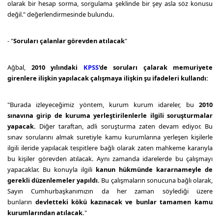
olarak bir hesap sorma, sorgulama şeklinde bir şey asla söz konusu
değil." değerlendirmesinde bulundu.
- "
Soruları çalanlar görevden atılacak
"
Ağbal,
2010 yılındaki
KPSS
'de soruları çalarak memuriyete
girenlere ilişkin yapılacak çalışmaya ilişkin şu ifadeleri kullandı:
"Burada izleyeceğimiz yöntem, kurum kurum idareler, bu
2010
sınavına girip de kuruma yerleştirilenlerle ilgili soruşturmalar
yapacak.
Diğer taraftan, adli soruşturma zaten devam ediyor. Bu
sınav sorularını almak suretiyle kamu kurumlarına yerleşen kişilerle
ilgili ileride yapılacak tespitlere bağlı olarak zaten mahkeme kararıyla
bu kişiler görevden atılacak. Aynı zamanda idarelerde bu çalışmayı
yapacaklar. Bu konuyla ilgili
kanun hükmünde kararnameyle de
gerekli düzenlemeler yapıldı.
Bu çalışmaların sonucuna bağlı olarak,
Sayın Cumhurbaşkanımızın da her zaman söylediği üzere
bunların
devletteki kökü kazınacak ve bunlar tamamen kamu
kurumlarından atılacak.
"