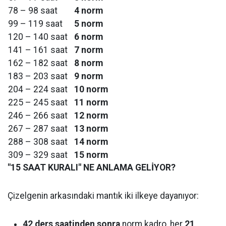
78 – 98 saat
4 norm
99 – 119 saat
5 norm
120 – 140 saat
6 norm
141 – 161 saat
7 norm
162 – 182 saat
8 norm
183 – 203 saat
9 norm
204 – 224 saat
10 norm
225 – 245 saat
11 norm
246 – 266 saat
12 norm
267 – 287 saat
13 norm
288 – 308 saat
14 norm
309 – 329 saat
15 norm
"15 SAAT KURALI" NE ANLAMA GELİYOR?
Çizelgenin arkasındaki mantık iki ilkeye dayanıyor:
42 ders saatinden sonra
norm kadro, her
21