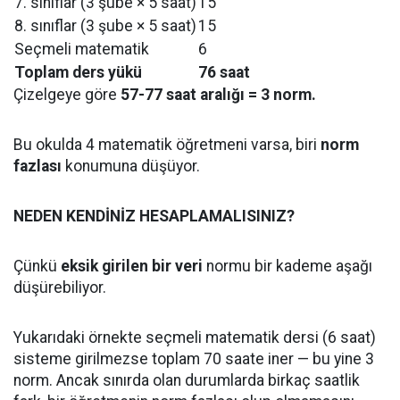
7. sınıflar (3 şube × 5 saat)
15
8. sınıflar (3 şube × 5 saat)
15
Seçmeli matematik
6
Toplam ders yükü
76 saat
Çizelgeye göre
57-77 saat aralığı = 3 norm.
Bu okulda 4 matematik öğretmeni varsa, biri
norm
fazlası
konumuna düşüyor.
NEDEN KENDİNİZ HESAPLAMALISINIZ?
Çünkü
eksik girilen bir veri
normu bir kademe aşağı
düşürebiliyor.
Yukarıdaki örnekte seçmeli matematik dersi (6 saat)
sisteme girilmezse toplam 70 saate iner — bu yine 3
norm. Ancak sınırda olan durumlarda birkaç saatlik