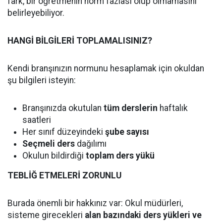
fark, bir öğretmenin norm fazlası olup olmamasını
belirleyebiliyor.
HANGİ BİLGİLERİ TOPLAMALISINIZ?
Kendi branşınızın normunu hesaplamak için okuldan
şu bilgileri isteyin:
Branşınızda okutulan
tüm derslerin
haftalık
saatleri
Her sınıf düzeyindeki
şube sayısı
Seçmeli ders
dağılımı
Okulun bildirdiği
toplam ders yükü
TEBLİĞ ETMELERİ ZORUNLU
Burada önemli bir hakkınız var: Okul müdürleri,
sisteme girecekleri
alan bazındaki ders yükleri ve