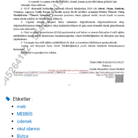
Etiketler :
meb
MEBBİS
ödenek
okul idaresi
Bütçe