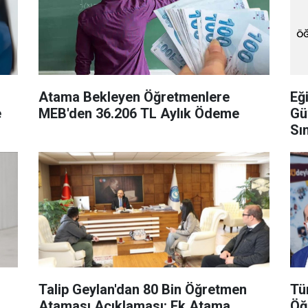
Atama Bekleyen Öğretmenlere
Eğ
e
MEB'den 36.206 TL Aylık Ödeme
Gü
Sın
Talip Geylan'dan 80 Bin Öğretmen
Tü
Ataması Açıklaması: Ek Atama
Öğ