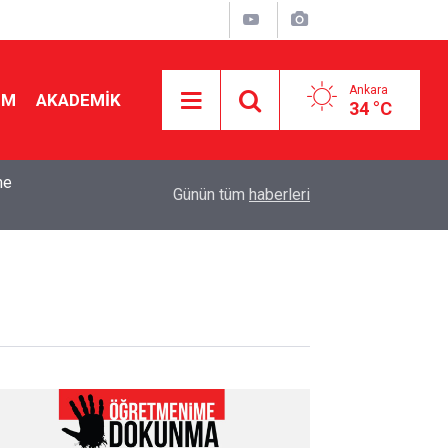
Ankara
İM
AKADEMİK
34 °C
me
15:29
Öğretmen ve Sınıf seçimi kurayla! 16 kritere gör
Günün tüm
haberleri