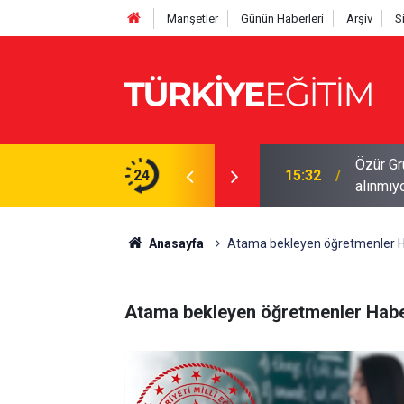
Manşetler
Günün Haberleri
Arşiv
S
Özür Gr
a taşındı! Danıştay'da dava açıldı
24
15:32
alınmıy
Anasayfa
Atama bekleyen öğretmenler H
Atama bekleyen öğretmenler Habe