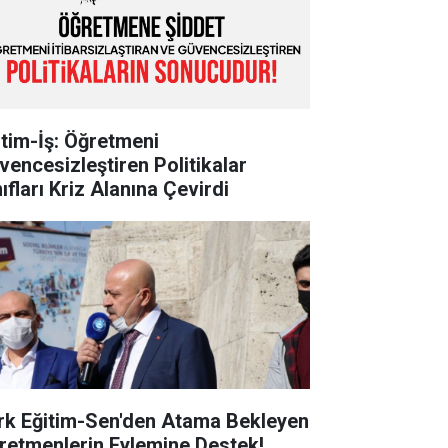
itim-İş: Öğretmeni
vencesizleştiren Politikalar
ıfları Kriz Alanına Çevirdi
rk Eğitim-Sen'den Atama Bekleyen
retmenlerin Eylemine Destek!