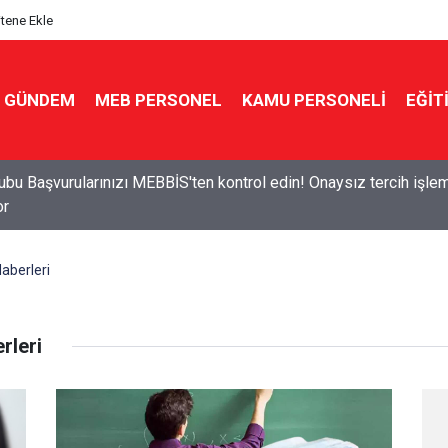
itene Ekle
GÜNDEM
MEB PERSONEL
KAMU PERSONELİ
EĞİT
ubu Başvurularınızı MEBBİS'ten kontrol edin! Onaysız tercih işle
or
aberleri
rleri