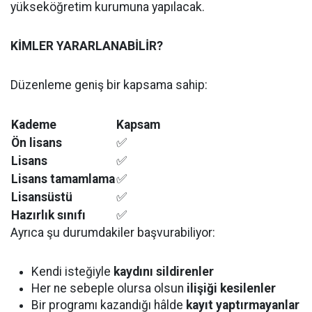
yükseköğretim kurumuna yapılacak.
KİMLER YARARLANABİLİR?
Düzenleme geniş bir kapsama sahip:
Kademe
Kapsam
Ön lisans
✅
Lisans
✅
Lisans tamamlama
✅
Lisansüstü
✅
Hazırlık sınıfı
✅
Ayrıca şu durumdakiler başvurabiliyor:
Kendi isteğiyle
kaydını sildirenler
Her ne sebeple olursa olsun
ilişiği kesilenler
Bir programı kazandığı hâlde
kayıt yaptırmayanlar