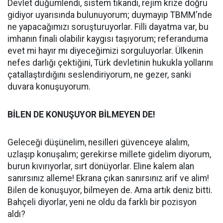
Devlet düğümlendi, sistem tıkandı, rejim krize doğru
gidiyor uyarısında bulunuyorum; duymayıp TBMM'nde
ne yapacağımızı soruşturuyorlar. Filli dayatma var, bu
imhanın finali olabilir kaygısı taşıyorum; referanduma
evet mi hayır mı diyeceğimizi sorguluyorlar. Ülkenin
nefes darlığı çektiğini, Türk devletinin hukukla yollarını
çatallaştırdığını seslendiriyorum, ne gezer, sanki
duvara konuşuyorum.
BİLEN DE KONUŞUYOR BİLMEYEN DE!
Geleceği düşünelim, nesilleri güvenceye alalım,
uzlaşıp konuşalım; gerekirse millete gidelim diyorum,
burun kıvırıyorlar, sırt dönüyorlar. Eline kalem alan
sanırsınız alleme! Ekrana çıkan sanırsınız arif ve alim!
Bilen de konuşuyor, bilmeyen de. Ama artık deniz bitti.
Bahçeli diyorlar, yeni ne oldu da farklı bir pozisyon
aldı?