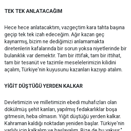
TEK TEK ANLATACAĞIM
Hece hece anlatacaktım, vazgeçtim kara tahta başına
geçip tek tek izah edeceğim. Ağır kazan geç
kaynarmış, bizim ne dediğimizi anlamamakta
diretenlerin kafalarında bir sorun yoksa niyetlerinde bir
bulanıklık var demektir. Tam bir ittifak, tam bir ittihat,
tam bir tesanüt ve tazimle meselelerimizin kilidini
açalım, Türkiye'nin kuyusunu kazanları kazıyıp atalım.
YİĞİT DÜŞTÜĞÜ YERDEN KALKAR
Devletimizin ve milletimizin ebedi muhafızları olan
dökülmüş şehit kanları, yapılmış fedakarlıklar boşa
gitmesin, heba olmasın. Yiğit düştüğü yerden kalkar.
Kahraman kaldığı noktadan yeniden başlar. Türkiye'nin
varlığı için kalkalım ve başlayalım. Bize de bu yakışır."