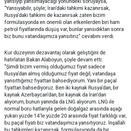
yansıyıp yansımayacağı yönündeki soruyaysa,
"Yansıyabilir, şöyle; İran'daki tahkimi kazanırsak,
Rusya'daki tahkimi de kazanırsak zaten bizim
formülasyonda en önemli olan etkenlerden biri ham
petrol fiyatlarında düşüş var, bunlar yansıdıktan sonra
biz bunu vatandaşımıza yansıtırız" cevabını verdi.
Kur düzeyinin dezavantaj olarak geliştiğini de
hatırlatan Bakan Alaboyun, şöyle devam etti:
"Şimdi bizim vermiş olduğumuz fiyat sadece
Rusya'dan almış olduğumuz fiyat değil, vatandaşa
yansıttığımız fiyattan bahsediyorum. Yani bir paçal
fiyattan bahsediyoruz. Ben iki kaynak Rusya'dan, bir
kaynak Azerbaycan'dan, bir kaynak da İran'dan
alıyorum, bunun yanında da LNG alıyorum. LNG ile
normal boru hatlarıyla gelen doğalgaz arasında aşağı
yukarı yüzde 14'le yüzde 20 arasında fiyat farklılığı var,
bu paçal fiyatı biz vatandaşımıza yansıtıyoruz. İnşallah
bu tahkimleri kazanırsak, formülasyonda da bir