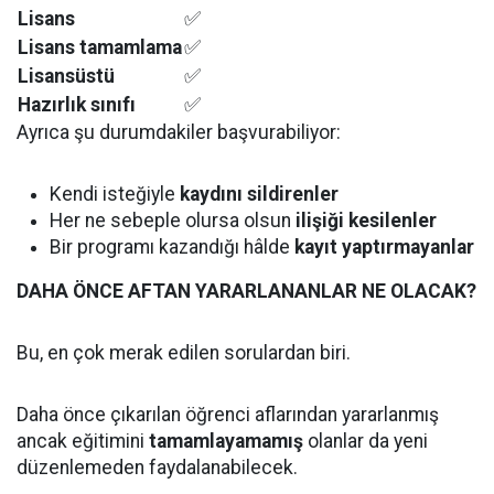
Lisans
✅
Lisans tamamlama
✅
Lisansüstü
✅
Hazırlık sınıfı
✅
Ayrıca şu durumdakiler başvurabiliyor:
Kendi isteğiyle
kaydını sildirenler
Her ne sebeple olursa olsun
ilişiği kesilenler
Bir programı kazandığı hâlde
kayıt yaptırmayanlar
DAHA ÖNCE AFTAN YARARLANANLAR NE OLACAK?
Bu, en çok merak edilen sorulardan biri.
Daha önce çıkarılan öğrenci aflarından yararlanmış
ancak eğitimini
tamamlayamamış
olanlar da yeni
düzenlemeden faydalanabilecek.