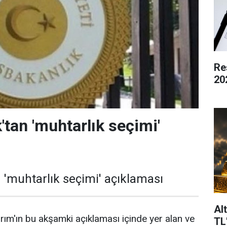
Re
20
'tan 'muhtarlık seçimi'
 'muhtarlık seçimi' açıklaması
Al
ırım'ın bu akşamki açıklaması içinde yer alan ve
TL