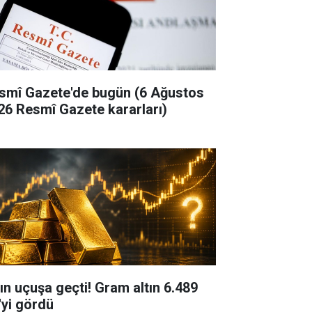
smî Gazete'de bugün (6 Ağustos
26 Resmî Gazete kararları)
tın uçuşa geçti! Gram altın 6.489
'yi gördü