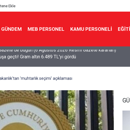
itene Ekle
GÜNDEM
MEB PERSONEL
KAMU PERSONELİ
EĞİT
çuşa geçti! Gram altın 6.489 TL'yi gördü
kanlık'tan 'muhtarlık seçimi' açıklaması
G