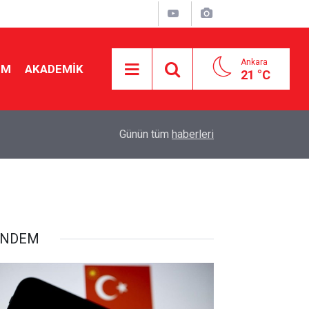
Ankara
İM
AKADEMİK
21 °C
23:54
Okul bağışı zorunlu mu? Veliler ve okullar karşı 
Günün tüm
haberleri
ÜNDEM