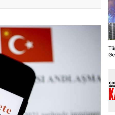
Tü
Ge