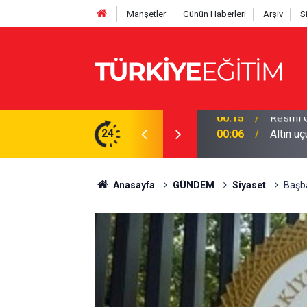
Manşetler
Günün Haberleri
Arşiv
S
os 2026 Resmî Gazete kararları)
24
00:06
Altın u
Anasayfa
GÜNDEM
Siyaset
Başba