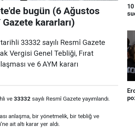
10
te'de bugün (6 Ağustos
su
Gazete kararları)
tarihli 33332 sayılı Resmî Gazete
k Vergisi Genel Tebliği, Fırat
laşması ve 6 AYM kararı
Er
poz
hli ve
33332
sayılı Resmî Gazete yayımlandı.
rası anlaşma, bir yönetmelik, bir tebliğ ve
 ait altı karar yer aldı.