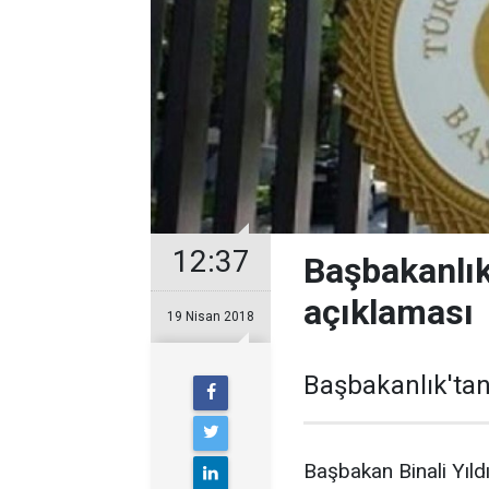
12:37
Başbakanlık
açıklaması
19 Nisan 2018
Başbakanlık'tan
Başbakan Binali Yıld