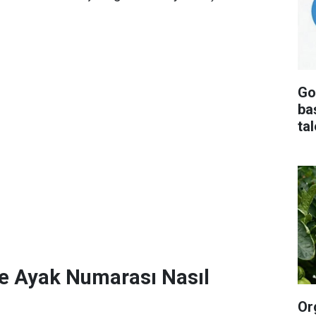
Go
baş
ta
e Ayak Numarası Nasıl
Or