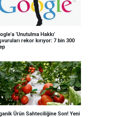
ogle'a 'Unutulma Hakkı'
vuruları rekor kırıyor: 7 bin 300
lep
ganik Ürün Sahteciliğine Son! Yeni