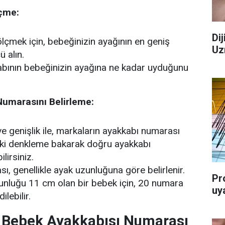
lçme:
Di
ölçmek için, bebeğinizin ayağının en geniş
Uz
ü alın.
bının bebeğinizin ayağına ne kadar uyduğunu
umarasını Belirleme:
e genişlik ile, markaların ayakkabı numarası
aki denkleme bakarak doğru ayakkabı
lirsiniz.
, genellikle ayak uzunluğuna göre belirlenir.
Pr
unluğu 11 cm olan bir bebek için, 20 numara
uya
ilebilir.
e Bebek Ayakkabısı Numarası