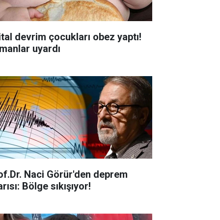
jital devrim çocukları obez yaptı!
manlar uyardı
of.Dr. Naci Görür'den deprem
rısı: Bölge sıkışıyor!