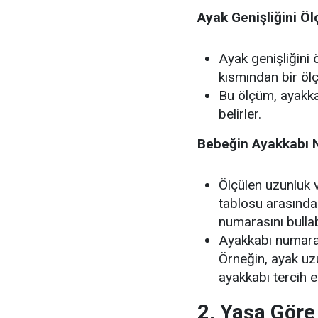
Ayak Genişliğini Ö
Ayak genişliğini 
kısmından bir ölç
Bu ölçüm, ayakka
belirler.
Bebeğin Ayakkabı N
Ölçülen uzunluk v
tablosu arasınd
numarasını bullabi
Ayakkabı numarası
Örneğin, ayak uz
ayakkabı tercih ed
2. Yaşa Gör