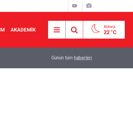
Ankara
İM
AKADEMİK
22 °C
"
19:48
Seçmeli ders düzenlemesi yargıya taşındı! Danış
Günün tüm
haberleri