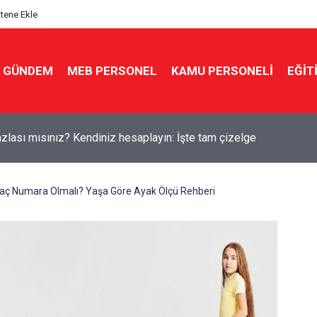
itene Ekle
GÜNDEM
MEB PERSONEL
KAMU PERSONELİ
EĞİT
kin'den yeni sınav sistemi uyarısı: "Eski soru bankaları artık yok
aç Numara Olmalı? Yaşa Göre Ayak Ölçü Rehberi