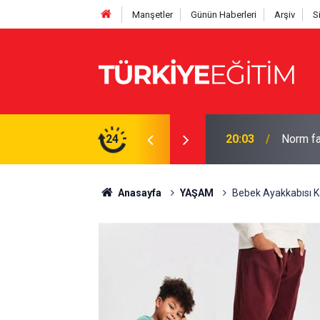
Manşetler
Günün Haberleri
Arşiv
S
hesaplayın: İşte tam çizelge
24
19:56
Bakan Te
Anasayfa
YAŞAM
Bebek Ayakkabısı K