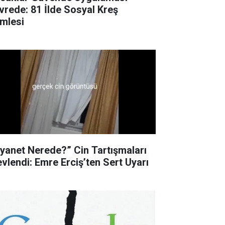
vrede: 81 İlde Sosyal Kreş
mlesi
iyanet Nerede?” Cin Tartışmaları
evlendi: Emre Erciş’ten Sert Uyarı