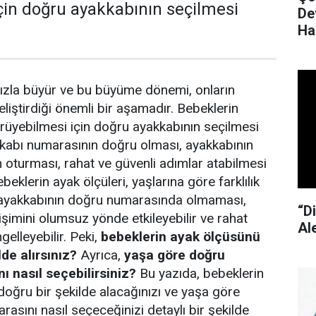
çin doğru ayakkabının seçilmesi
De
Ha
hızla büyür ve bu büyüme dönemi, onların
geliştirdiği önemli bir aşamadır. Bebeklerin
yürüyebilmesi için doğru ayakkabının seçilmesi
kabı numarasının doğru olması, ayakkabının
oturması, rahat ve güvenli adımlar atabilmesi
beklerin ayak ölçüleri, yaşlarına göre farklılık
a, ayakkabının doğru numarasında olmaması,
“D
işimini olumsuz yönde etkileyebilir ve rahat
Al
gelleyebilir. Peki,
bebeklerin ayak ölçüsünü
lde alırsınız?
Ayrıca,
yaşa göre doğru
 nasıl seçebilirsiniz?
Bu yazıda, bebeklerin
doğru bir şekilde alacağınızı ve yaşa göre
asını nasıl seçeceğinizi detaylı bir şekilde