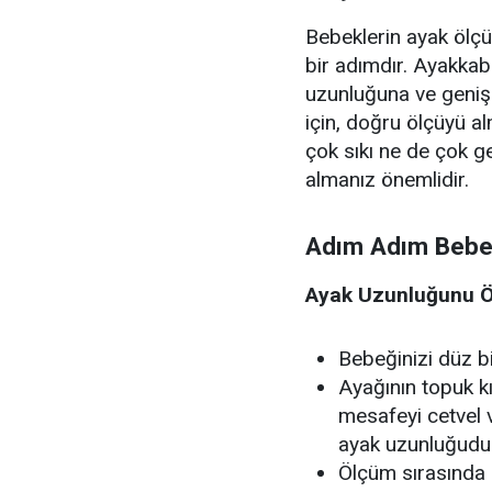
Bebeklerin ayak ölç
bir adımdır. Ayakkab
uzunluğuna ve genişl
için, doğru ölçüyü al
çok sıkı ne de çok g
almanız önemlidir.
Adım Adım Bebe
Ayak Uzunluğunu 
Bebeğinizi düz b
Ayağının topuk 
mesafeyi cetvel 
ayak uzunluğudu
Ölçüm sırasında 