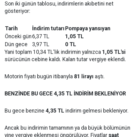
Son iki günün tablosu, indirimlerin akıbetini net
gösteriyor:
Tarih
İndirim tutarı
Pompaya yansıyan
Önceki gün
6,37 TL
1,05 TL
Dün gece
3,97 TL
0 TL
Yani toplam 10,34 TL'lik indirimin yalnızca
1,05 TL'si
sürücünün cebine kaldı. Kalan tutar vergiye eklendi.
Motorin fiyatı bugün itibarıyla
81 lirayı
aştı.
BENZİNDE BU GECE 4,35 TL İNDİRİM BEKLENİYOR
Bu gece benzine
4,35 TL
indirim gelmesi bekleniyor.
Ancak bu indirimin tamamının ya da büyük bölümünün
yine vergiye eklenmesi öngörülüyor. Fiyatlar
saat