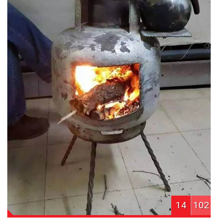
14
102