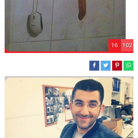
16
102