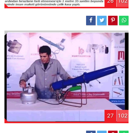
26
102
27
102