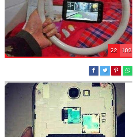
22
102