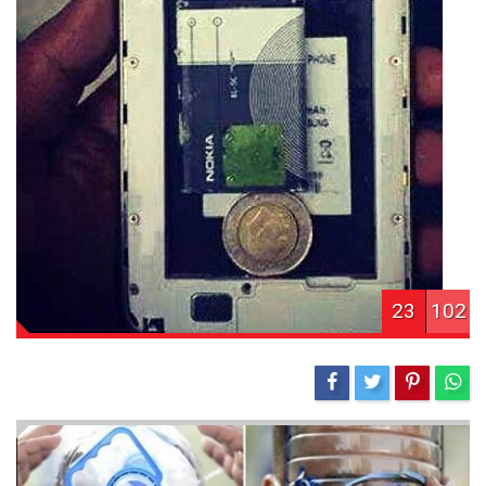
23
102