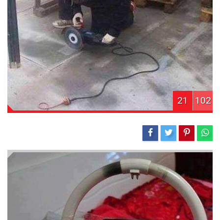
21
102