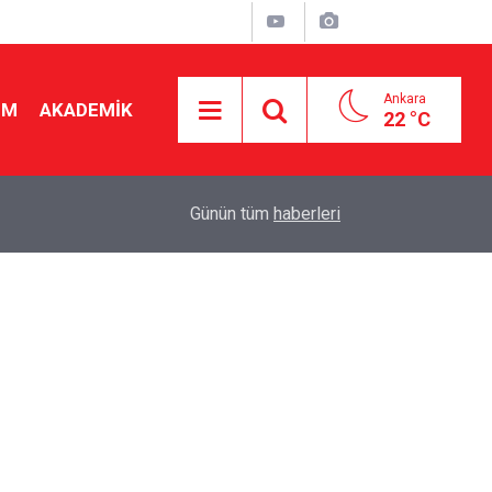
Ankara
İM
AKADEMİK
22 °C
19:46
Ücretli öğretmenlere kadro yok! Bakan Tekin Mec
Günün tüm
haberleri