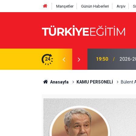
Manşetler
Günün Haberleri
Arşiv
S
yor! Ödenek modülü açılmadı, Okul müdürleri
24
19:50
2026-202
Anasayfa
KAMU PERSONELİ
Bülent A