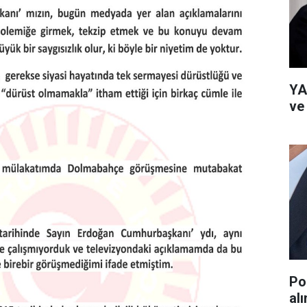
YA
ve
Po
al