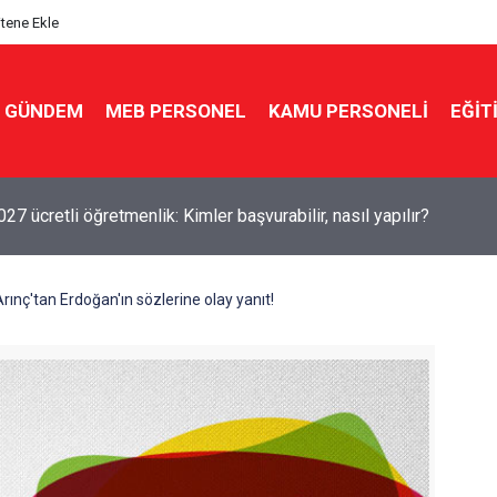
itene Ekle
GÜNDEM
MEB PERSONEL
KAMU PERSONELİ
EĞİT
7 ücretli öğretmenlik: Kimler başvurabilir, nasıl yapılır?
rınç'tan Erdoğan'ın sözlerine olay yanıt!