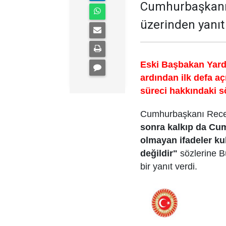
Cumhurbaşkanı 
üzerinden yanıt 
Eski Başbakan Yardı
ardından ilk defa a
süreci hakkındaki sö
Cumhurbaşkanı Recep
sonra kalkıp da Cu
olmayan ifadeler k
değildir"
sözlerine B
bir yanıt verdi.