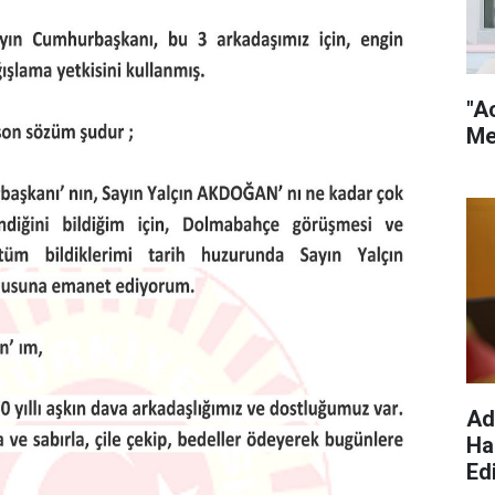
"A
Me
Ad
Ha
Edi