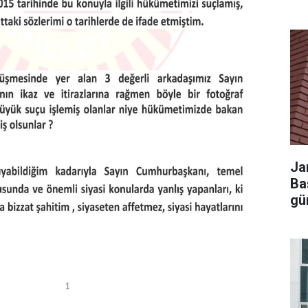
Ja
Ba
gü