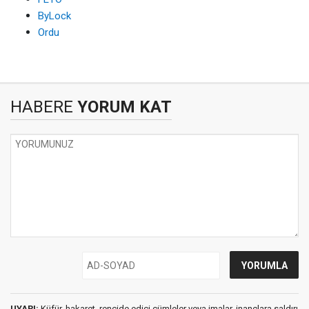
ByLock
Ordu
HABERE
YORUM KAT
UYARI:
Küfür, hakaret, rencide edici cümleler veya imalar, inançlara saldırı