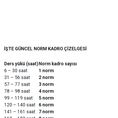
İŞTE GÜNCEL NORM KADRO ÇİZELGESİ
Ders yükü (saat)
Norm kadro sayısı
6 – 30 saat
1 norm
31 – 56 saat
2 norm
57 – 77 saat
3 norm
78 – 98 saat
4 norm
99 – 119 saat
5 norm
120 – 140 saat
6 norm
141 – 161 saat
7 norm