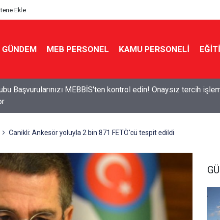
itene Ekle
GÜNDEM
MEB PERSONEL
KAMU PERSONELİ
EĞİT
n ve Sınıf seçimi kurayla! 16 kritere göre sınıf dağıtımı yapılaca
Canikli: Ankesör yoluyla 2 bin 871 FETÖ'cü tespit edildi
G