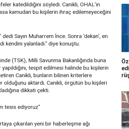
ler katedildiğini söyledi. Canikli, OHAL'in
asa kamudan bu kişilerin ihraç edilemeyeceğini
ör' dedi Sayın Muharrem İnce. Sonra 'dekan', en
di kendini yalanladı." diye konuştu.
erinde (TSK), Milli Savunma Bakanlığında buna
Öz
apıldığını, tespit edilmesi halinde bu kişilerin
ed
rü
getiren Canikli, bunların bilinen kriterlere
er olduğunu aktardı. Canikli, örgütün bu kişileri
ladığına dikkati çekti.
em tesis ediyoruz"
taya çıkarılan yeni bir haberleşme ağı