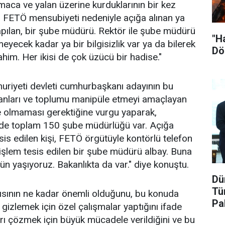
aca ve yalan üzerine kurduklarının bir kez
. FETÖ mensubiyeti nedeniyle açığa alınan ya
pılan, bir şube müdürü. Rektör ile şube müdürü
"H
meyecek kadar ya bir bilgisizlik var ya da bilerek
Dö
him. Her ikisi de çok üzücü bir hadise."
huriyeti devleti cumhurbaşkanı adayının bu
nsanları ve toplumu manipüle etmeyi amaçlayan
e olmaması gerektiğine vurgu yaparak,
nde toplam 150 şube müdürlüğü var. Açığa
sis edilen kişi, FETÖ örgütüyle kontörlü telefon
 işlem tesis edilen bir şube müdürü albay. Buna
ün yaşıyoruz. Bakanlıkta da var." diye konuştu.
Dü
Tü
ısının ne kadar önemli olduğunu, bu konuda
Pa
gizlemek için özel çalışmalar yaptığını ifade
arı çözmek için büyük mücadele verildiğini ve bu