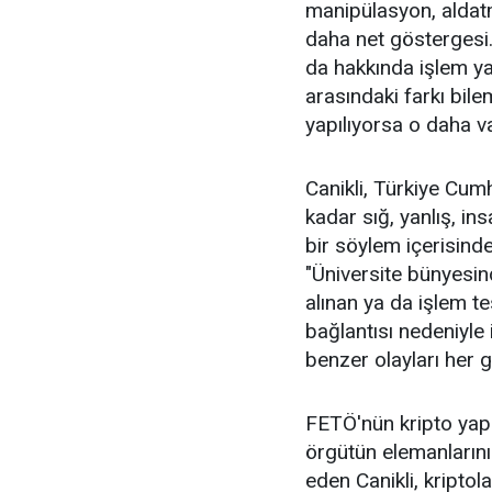
manipülasyon, aldatm
daha net göstergesi
da hakkında işlem ya
arasındaki farkı bile
yapılıyorsa o daha va
Canikli, Türkiye Cum
kadar sığ, yanlış, i
bir söylem içerisind
"Üniversite bünyesi
alınan ya da işlem te
bağlantısı nedeniyle
benzer olayları her g
FETÖ'nün kripto yap
örgütün elemanlarını 
eden Canikli, kriptol