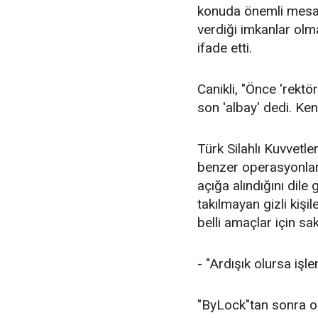
konuda önemli mesafe
verdiği imkanlar olm
ifade etti.
Canikli, "Önce 'rekt
son 'albay' dedi. Ken
Türk Silahlı Kuvvetl
benzer operasyonlar y
açığa alındığını dile 
takılmayan gizli kişil
belli amaçlar için sak
- "Ardışık olursa işl
"ByLock"tan sonra or