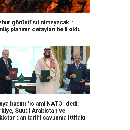
abur görüntüsü olmayacak":
nüş planının detayları belli oldu
nya basını "İslami NATO" dedi:
rkiye, Suudi Arabistan ve
kistan'dan tarihi savunma ittifakı