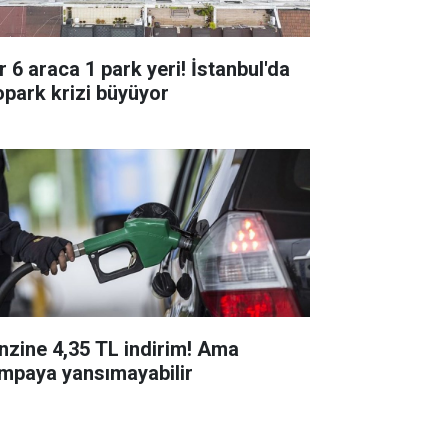
r 6 araca 1 park yeri! İstanbul'da
opark krizi büyüyor
nzine 4,35 TL indirim! Ama
mpaya yansımayabilir