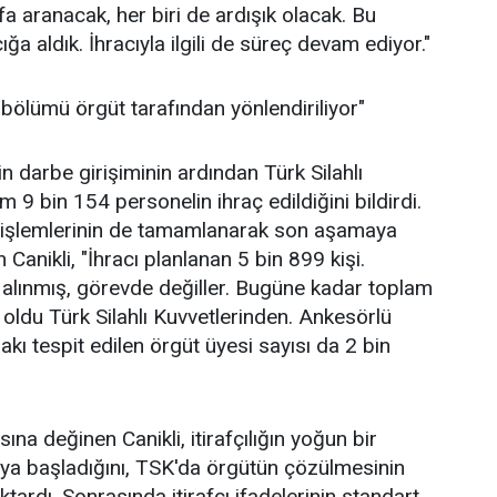
fa aranacak, her biri de ardışık olacak. Bu
ğa aldık. İhracıyla ilgili de süreç devam ediyor."
li bölümü örgüt tarafından yönlendiriliyor"
n darbe girişiminin ardından Türk Silahlı
 9 bin 154 personelin ihraç edildiğini bildirdi.
ın işlemlerinin de tamamlanarak son aşamaya
 Canikli, "İhracı planlanan 5 bin 899 kişi.
 alınmış, görevde değiller. Bugüne kadar toplam
çı oldu Türk Silahlı Kuvvetlerinden. Ankesörlü
akı tespit edilen örgüt üyesi sayısı da 2 bin
ına değinen Canikli, itirafçılığın yoğun bir
ya başladığını, TSK'da örgütün çözülmesinin
ktardı. Sonrasında itirafçı ifadelerinin standart