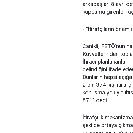
arkadaşlar. 8 ayrı de
kapsama girenleri açı
- "İtirafçıların önem
Canikli, FETÖ'nün hai
Kuvvetlerinden toplam
İhracı planlananlar
gelindiğini ifade eden
Bunların hepsi açığa
2 bin 374 kişi itiraf
konuşma yoluyla iltis
871." dedi.
İtirafçılık mekanizmas
şekilde ortaya çıkma
heyecan yarattığını a