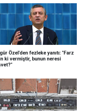
gür Özel'den fezleke yanıtı: "Farz
in ki vermiştir, bunun neresi
şvet?"