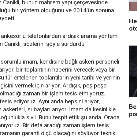
n Canikli, bunun mahrem yapı çerçevesinde
duğu bir yöntem olduğunu ve 2014'ün sonuna
aydetti.
He
ot
 ankesörlü telefonlardan ardışık arama yöntemi
n Canikli, sözlerini şöyle sürdürdü:
sorumlu imam, kendisine bağlı askeri personeli
rıyor, bir toplantının haberini verecek veya bir
 tür ertelenen toplantıların yeni tarihi ve yerinin
gisini vermek için arıyor. Ardışık, peş peşe
k olmadığı zaman bir işlem tesis etmiyoruz.
tesis ediyoruz. Aynı anda hepsini arıyor,
Be
 askerleri, subayları arıyor. İmam da kesinlikle
po
çoğunlukla sivil. Bunu tespit ettik şu anda. Orada
ıyoruz. Bir defa aradığı zaman işlem tesis
ramanın garanti ölçü olacağını söylüyor teknik