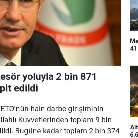
Me
41
kesör yoluyla 2 bin 871
it edildi
FETÖ'nün hain darbe girişiminin
ilahlı Kuvvetlerinden toplam 9 bin
Al
edildi. Bugüne kadar toplam 2 bin 374
6.6