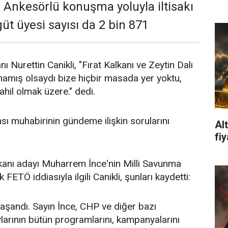
du. Ankesörlü konuşma yoluyla iltisakı
güt üyesi sayısı da 2 bin 871
ı Nurettin Canikli, "Fırat Kalkanı ve Zeytin Dalı
amış olsaydı bize hiçbir masada yer yoktu,
il olmak üzere." dedi.
nsı muhabirinin gündeme ilişkin sorularını
Al
fiy
nı adayı Muharrem İnce'nin Milli Savunma
 FETÖ iddiasıyla ilgili Canikli, şunları kaydetti:
yaşandı. Sayın İnce, CHP ve diğer bazı
arının bütün programlarını, kampanyalarını