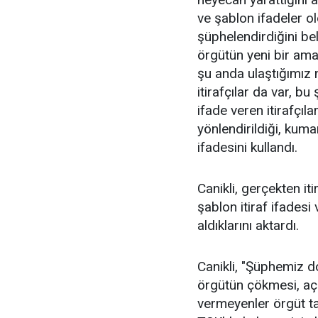
ve şablon ifadeler o
şüphelendirdiğini beli
örgütün yeni bir amac
şu anda ulaştığımız 
itirafçılar da var, 
ifade veren itirafçı
yönlendirildiği, kuma
ifadesini kullandı.
Canikli, gerçekten iti
şablon itiraf ifadesi
aldıklarını aktardı.
Canikli, "Şüphemiz d
örgütün çökmesi, açığ
vermeyenler örgüt ta