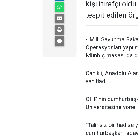
kişi itirafçı ol
tespit edilen ör
- Milli Savunma Bakan
Operasyonları yapılm
Münbiç masası da dah
Canikli, Anadolu Aja
yanıtladı.
CHP'nin cumhurbaşka
Üniversitesine yönelik
"Talihsiz bir hadise 
cumhurbaşkanı adayl