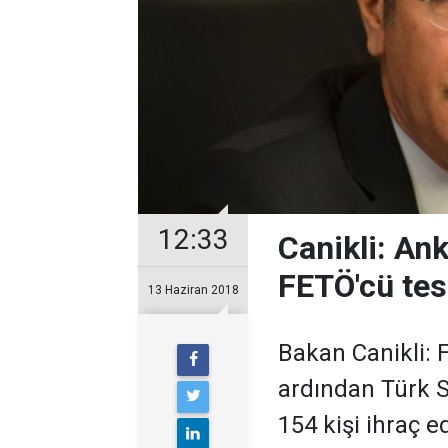
12:33
Canikli: An
FETÖ'cü tesp
13 Haziran 2018
Bakan Canikli: 
ardından Türk S
154 kişi ihraç 