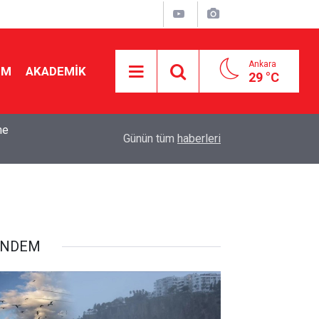
Ankara
İM
AKADEMİK
29 °C
k
15:10
Okul Liderliğinde Karakter ve Donanımın Belirley
Günün tüm
haberleri
ÜNDEM