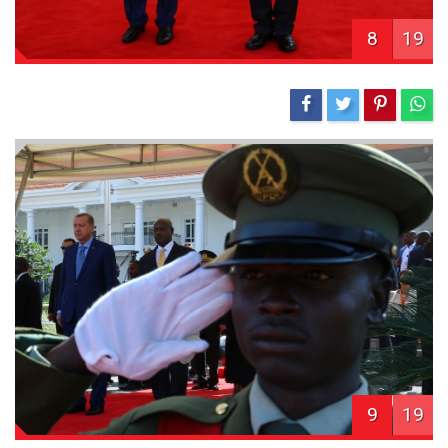
8
19
9
19