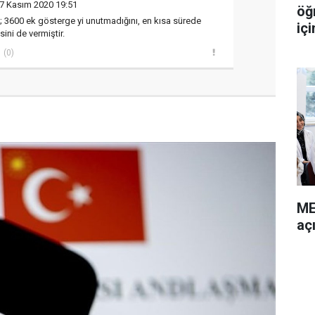
7 Kasım 2020 19:51
öğ
 3600 ek gösterge yi unutmadığını, en kısa sürede
içi
ini de vermiştir.
(0)
ME
açı