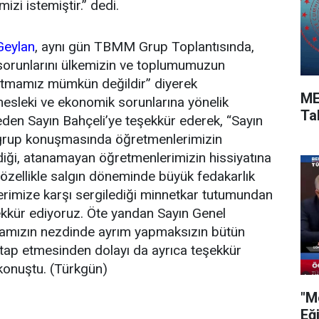
izi istemiştir.” dedi.
Geylan
, aynı gün TBMM Grup Toplantısında,
sorunlarını ülkemizin ve toplumumuzun
tutmamız mümkün değildir” diyerek
ME
esleki ve ekonomik sorunlarına yönelik
Ta
e eden Sayın Bahçeli’ye teşekkür ederek, “Sayın
grup konuşmasında öğretmenlerimizin
irdiği, atanamayan öğretmenlerimizin hissiyatına
özellikle salgın döneminde büyük fedakarlık
rimize karşı sergilediği minnetkar tutumundan
ekkür ediyoruz. Öte yandan Sayın Genel
amızın nezdinde ayrım yapmaksızın bütün
tap etmesinden dolayı da ayrıca teşekkür
konuştu. (Türkgün)
"M
Eğ