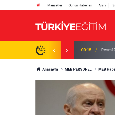
Manşetler
Günün Haberleri
Arşiv
S
os 2026 Resmî Gazete kararları)
24
00:06
Altın u
Anasayfa
MEB PERSONEL
MEB Habe