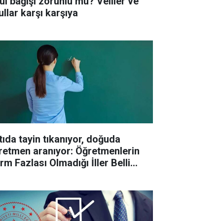
ul bağışı zorunlu mu? Veliler ve
ullar karşı karşıya
tıda tayin tıkanıyor, doğuda
retmen aranıyor: Öğretmenlerin
rm Fazlası Olmadığı İller Belli
du