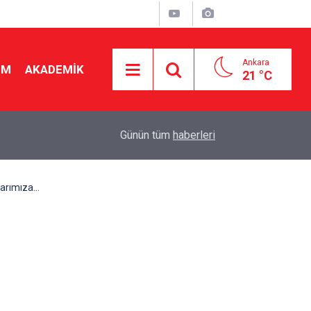
Ankara
İM
AKADEMİK
21 °C
23:54
Okul bağışı zorunlu mu? Veliler ve okullar karşı 
Günün tüm
haberleri
rımıza...