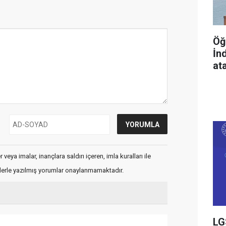
Öğ
İn
at
veya imalar, inançlara saldırı içeren, imla kuralları ile
flerle yazılmış yorumlar onaylanmamaktadır.
LG