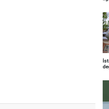
İst
de