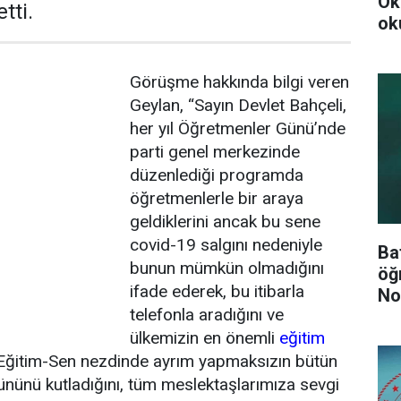
Ok
tti.
ok
Görüşme hakkında bilgi veren
Geylan, “Sayın Devlet Bahçeli,
her yıl Öğretmenler Günü’nde
parti genel merkezinde
düzenlediği programda
öğretmenlerle bir araya
geldiklerini ancak bu sene
covid-19 salgını nedeniyle
Ba
bunun mümkün olmadığını
öğ
ifade ederek, bu itibarla
No
telefonla aradığını ve
Ol
ülkemizin en önemli
eğitim
 Eğitim-Sen nezdinde ayrım yapmaksızın bütün
nünü kutladığını, tüm meslektaşlarımıza sevgi