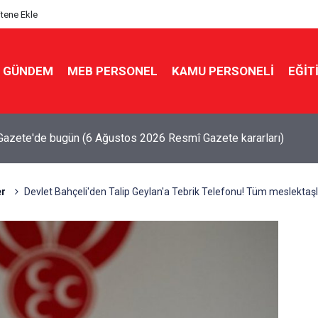
itene Ekle
GÜNDEM
MEB PERSONEL
KAMU PERSONELİ
EĞİT
çuşa geçti! Gram altın 6.489 TL'yi gördü
r
Devlet Bahçeli'den Talip Geylan'a Tebrik Telefonu! Tüm meslektaşla