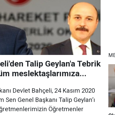
ME
li'den Talip Geylan'a Tebrik
üm meslektaşlarımıza...
anı Devlet Bahçeli, 24 Kasım 2020
m Sen Genel Başkanı Talip Geylan’ı
öğretmenlerimizin Öğretmenler