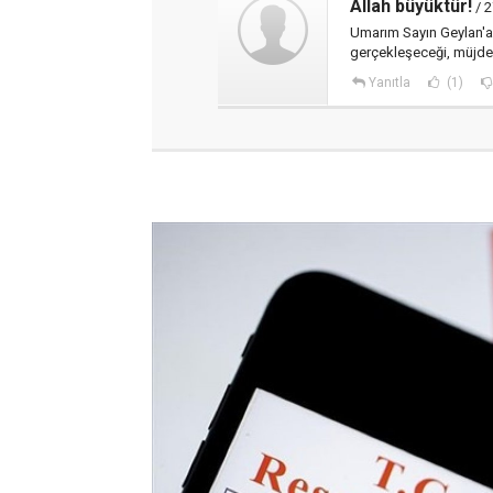
Allah büyüktür!
/ 2
Umarım Sayın Geylan'a;
gerçekleşeceği, müjdes
Yanıtla
(1)