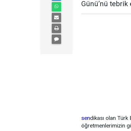
Günü’nü tebrik e
sen
dikası olan Türk
öğretmenlerimizin gü