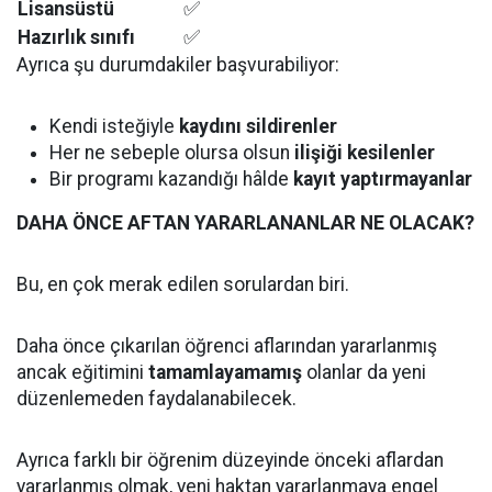
Lisansüstü
✅
Hazırlık sınıfı
✅
Ayrıca şu durumdakiler başvurabiliyor:
Kendi isteğiyle
kaydını sildirenler
Her ne sebeple olursa olsun
ilişiği kesilenler
Bir programı kazandığı hâlde
kayıt yaptırmayanlar
DAHA ÖNCE AFTAN YARARLANANLAR NE OLACAK?
Bu, en çok merak edilen sorulardan biri.
Daha önce çıkarılan öğrenci aflarından yararlanmış
ancak eğitimini
tamamlayamamış
olanlar da yeni
düzenlemeden faydalanabilecek.
Ayrıca farklı bir öğrenim düzeyinde önceki aflardan
yararlanmış olmak, yeni haktan yararlanmaya engel