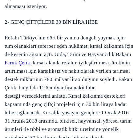
almaması isteniyor.
2- GENÇ ÇİFTÇİLERE 30 BİN LİRA HİBE
Refahı
Türkiye'nin dört bir yanına dengeli yaymak için
tüm olanakları
seferber eden hükümet
, kırsal kalkınma için
de kesenin ağzını açtı.
Gıda, Tarım ve Hayvancılık Bakanı
Faruk Çelik
, kırsal alanda refahın iyileştirilmesi, üretimin
artırılması için
karşılıksız ve nakit
olarak verilen tarımsal
destek miktarının
78.6 milyar lira
olduğunu söyledi. Bakan
Çelik, bu yıl da
11.6 milyar lira nakit hibe
desteği
vereceklerini anlattı. Kırsal kalkınma destekleri
kapsamında genç çiftçi projeleri için
30 bin liraya
kadar
hibe sağlanacak. Kırsalda yaşayan gençlere 1 Ocak 2016-
31 Aralık 2018 arasında, bitkisel, hayvansal, yöresel tarım
ürünleri ile tıbbi ve aromatik bitki üretimine yönelik
projelerine
30 bin liraya
kadar hibe verilecek.