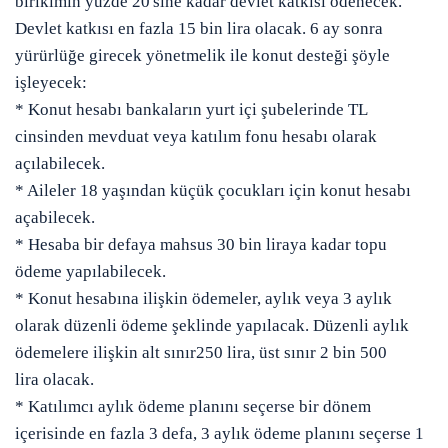
birikimin
yüzde 20'sine
kadar devlet katkısı ödenecek.
Devlet katkısı en fazla
15 bin lira
olacak. 6 ay sonra
yürürlüğe girecek yönetmelik ile konut desteği şöyle
işleyecek:
* Konut hesabı bankaların yurt içi şubelerinde
TL
cinsinden mevduat
veya katılım fonu hesabı olarak
açılabilecek.
* Aileler 18 yaşından küçük çocukları için konut hesabı
açabilecek.
* Hesaba bir defaya mahsus
30 bin liraya
kadar topu
ödeme yapılabilecek.
* Konut hesabına ilişkin ödemeler, aylık veya 3 aylık
olarak
düzenli ödeme şeklinde yapılacak
. Düzenli aylık
ödemelere ilişkin alt sınır
250 lira
, üst sınır
2 bin 500
lira
olacak.
* Katılımcı aylık ödeme planını seçerse bir dönem
içerisinde en fazla
3 defa
, 3 aylık ödeme planını seçerse 1