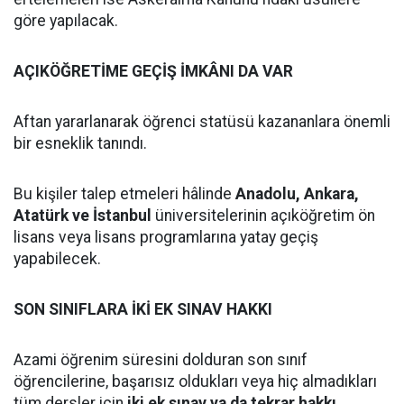
göre yapılacak.
AÇIKÖĞRETİME GEÇİŞ İMKÂNI DA VAR
Aftan yararlanarak öğrenci statüsü kazananlara önemli
bir esneklik tanındı.
Bu kişiler talep etmeleri hâlinde
Anadolu, Ankara,
Atatürk ve İstanbul
üniversitelerinin açıköğretim ön
lisans veya lisans programlarına yatay geçiş
yapabilecek.
SON SINIFLARA İKİ EK SINAV HAKKI
Azami öğrenim süresini dolduran son sınıf
öğrencilerine, başarısız oldukları veya hiç almadıkları
tüm dersler için
iki ek sınav ya da tekrar hakkı