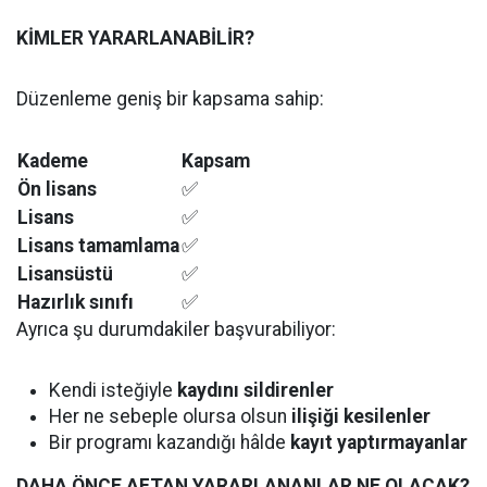
KİMLER YARARLANABİLİR?
Düzenleme geniş bir kapsama sahip:
Kademe
Kapsam
Ön lisans
✅
Lisans
✅
Lisans tamamlama
✅
Lisansüstü
✅
Hazırlık sınıfı
✅
Ayrıca şu durumdakiler başvurabiliyor:
Kendi isteğiyle
kaydını sildirenler
Her ne sebeple olursa olsun
ilişiği kesilenler
Bir programı kazandığı hâlde
kayıt yaptırmayanlar
DAHA ÖNCE AFTAN YARARLANANLAR NE OLACAK?