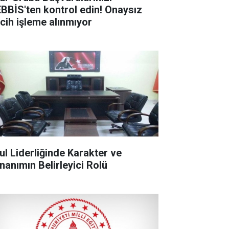
BBİS'ten kontrol edin! Onaysız
rcih işleme alınmıyor
ul Liderliğinde Karakter ve
nanımın Belirleyici Rolü