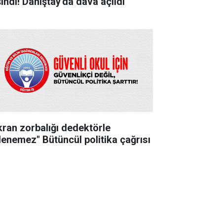
şındı! Danıştay'da dava açıldı
kran zorbalığı dedektörle
lenemez" Bütüncül politika çağrısı