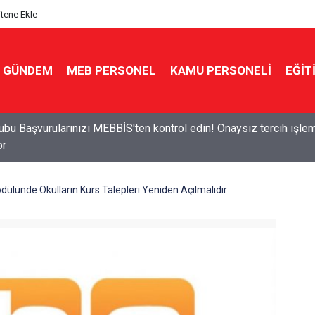
itene Ekle
GÜNDEM
MEB PERSONEL
KAMU PERSONELİ
EĞİT
n ve Sınıf seçimi kurayla! 16 kritere göre sınıf dağıtımı yapılaca
dülünde Okulların Kurs Talepleri Yeniden Açılmalıdır