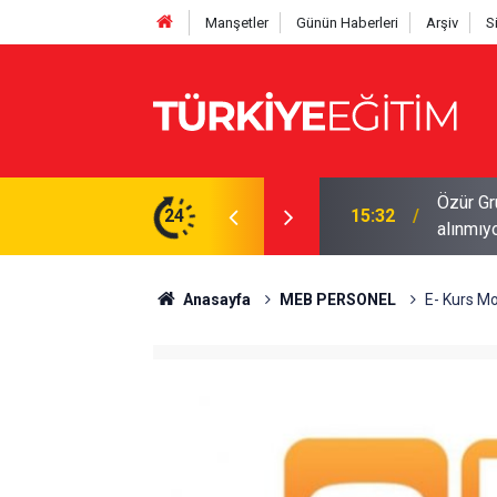
Manşetler
Günün Haberleri
Arşiv
S
İS'ten kontrol edin! Onaysız tercih işleme
24
15:29
Öğretme
Anasayfa
MEB PERSONEL
E- Kurs Mo