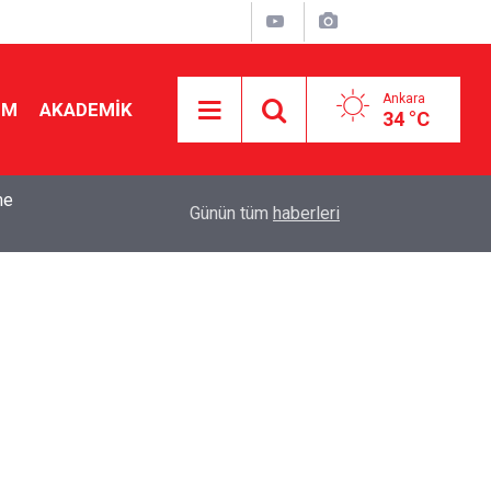
Ankara
İM
AKADEMİK
34 °C
k
15:10
Okul Liderliğinde Karakter ve Donanımın Belirley
Günün tüm
haberleri