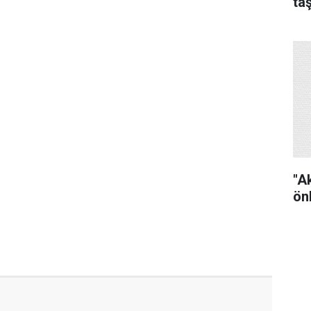
ta
"A
ön