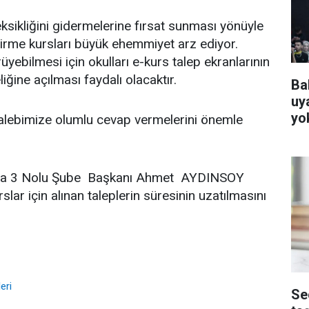
eksikliğini gidermelerine fırsat sunması yönüyle
irme kursları büyük ehemmiyet arz ediyor.
rüyebilmesi için okulları e-kurs talep ekranlarının
liğine açılması faydalı olacaktır.
Ba
uya
yo
ı talebimize olumlu cevap vermelerini önemle
a 3 Nolu Şube Başkanı Ahmet AYDINSOY
slar için alınan taleplerin süresinin uzatılmasını
eri
Se