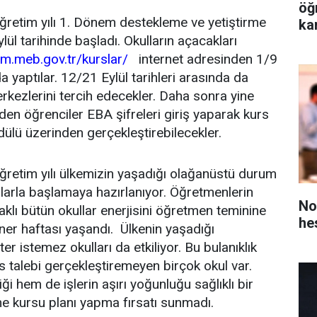
öğ
retim yılı 1. Dönem destekleme ve yetiştirme
ka
ylül tarihinde başladı. Okulların açacakları
m.meb.gov.tr/kurslar/
internet adresinden 1/9
da yaptılar. 12/21 Eylül tarihleri arasında da
kezlerini tercih edecekler. Daha sonra yine
den öğrenciler EBA şifreleri giriş yaparak kurs
dülü üzerinden gerçekleştirebilecekler.
retim yılı ülkemizin yaşadığı olağanüstü durum
tılarla başlamaya hazırlanıyor. Öğretmenlerin
No
aklı bütün okullar enerjisini öğretmen teminine
he
iner haftası yaşandı. Ülkenin yaşadığı
r istemez okulları da etkiliyor. Bu bulanıklık
urs talebi gerçekleştiremeyen birçok okul var.
i hem de işlerin aşırı yoğunluğu sağlıklı bir
e kursu planı yapma fırsatı sunmadı.