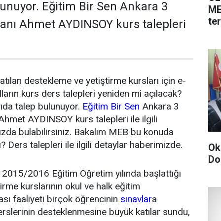
lunuyor. Eğitim Bir Sen Ankara 3
ME
te
anı Ahmet AYDINSOY kurs talepleri
tılan destekleme ve yetiştirme kursları için e-
arın kurs ders talepleri yeniden mi açılacak?
ayıda talep bulunuyor.
Eğitim Bir Sen
Ankara 3
met AYDINSOY kurs talepleri ile ilgili
ızda bulabilirsiniz. Bakalım MEB bu konuda
Ders talepleri ile ilgili detaylar haberimizde.
Ok
Do
2015/2016 Eğitim Öğretim yılında başlattığı
irme kurslarının okul ve halk eğitim
sı faaliyeti birçok öğrencinin
sınavlar
a
rslerinin desteklenmesine büyük katılar sundu,