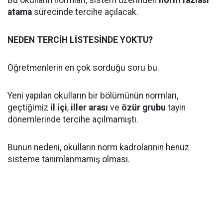
Bu okulların normları, sistem üzerinden
norm fazlası
atama
sürecinde tercihe açılacak.
NEDEN TERCİH LİSTESİNDE YOKTU?
Öğretmenlerin en çok sorduğu soru bu.
Yeni yapılan okulların bir bölümünün normları,
geçtiğimiz
il içi
,
iller arası
ve
özür grubu
tayin
dönemlerinde tercihe açılmamıştı.
Bunun nedeni, okulların norm kadrolarının henüz
sisteme tanımlanmamış olması.