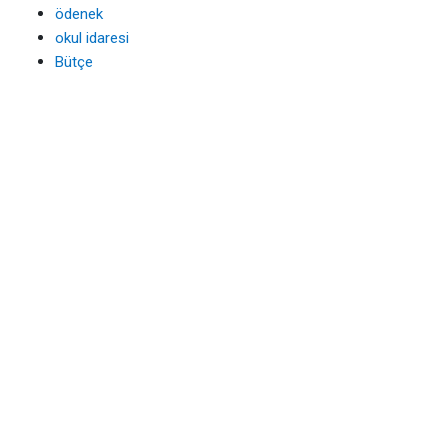
ödenek
okul idaresi
Bütçe