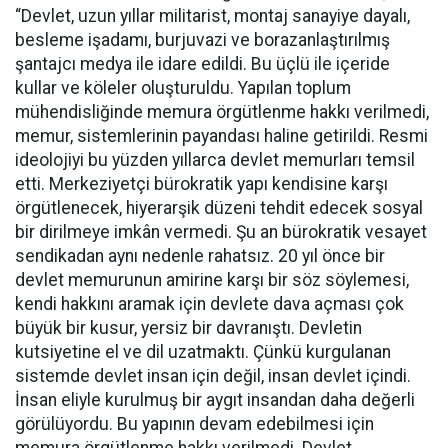
“Devlet, uzun yıllar militarist, montaj sanayiye dayalı,
besleme işadamı, burjuvazi ve borazanlaştırılmış
şantajcı medya ile idare edildi. Bu üçlü ile içeride
kullar ve köleler oluşturuldu. Yapılan toplum
mühendisliğinde memura örgütlenme hakkı verilmedi,
memur, sistemlerinin payandası haline getirildi. Resmi
ideolojiyi bu yüzden yıllarca devlet memurları temsil
etti. Merkeziyetçi bürokratik yapı kendisine karşı
örgütlenecek, hiyerarşik düzeni tehdit edecek sosyal
bir dirilmeye imkân vermedi. Şu an bürokratik vesayet
sendikadan aynı nedenle rahatsız. 20 yıl önce bir
devlet memurunun amirine karşı bir söz söylemesi,
kendi hakkını aramak için devlete dava açması çok
büyük bir kusur, yersiz bir davranıştı. Devletin
kutsiyetine el ve dil uzatmaktı. Çünkü kurgulanan
sistemde devlet insan için değil, insan devlet içindi.
İnsan eliyle kurulmuş bir aygıt insandan daha değerli
görülüyordu. Bu yapının devam edebilmesi için