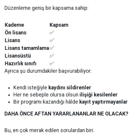
Düzenleme geniş bir kapsama sahip:
Kademe
Kapsam
Ön lisans
✅
Lisans
✅
Lisans tamamlama
✅
Lisansüstü
✅
Hazırlık sınıfı
✅
Ayrıca şu durumdakiler başvurabiliyor:
Kendi isteğiyle
kaydını sildirenler
Her ne sebeple olursa olsun
ilişiği kesilenler
Bir programı kazandığı hâlde
kayıt yaptırmayanlar
DAHA ÖNCE AFTAN YARARLANANLAR NE OLACAK?
Bu, en çok merak edilen sorulardan biri.