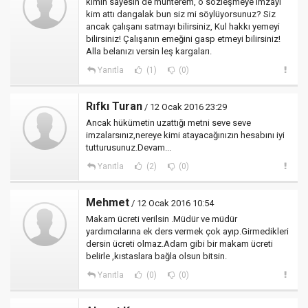
kimin sayesin de muhterem, o sözleşmeye imzayı
kim attı dangalak bun siz mi söylüyorsunuz? Siz
ancak çalışanı satmayı bilirsiniz, Kul hakkı yemeyi
bilirsiniz! Çalışanın emeğini gasp etmeyi bilirsiniz!
Alla belanızı versin leş kargaları.
Yanıtla
(1)
(0)
Rıfkı Turan
/ 12 Ocak 2016 23:29
Ancak hükümetin uzattığı metni seve seve
imzalarsınız,nereye kimi atayacağınızın hesabını iyi
tutturusunuz.Devam...
Yanıtla
(2)
(0)
Mehmet
/ 12 Ocak 2016 10:54
Makam ücreti verilsin .Müdür ve müdür
yardımcılarına ek ders vermek çok ayıp.Girmedikleri
dersin ücreti olmaz.Adam gibi bir makam ücreti
belirle ,kıstaslara bağla olsun bitsin.
Yanıtla
(0)
(0)